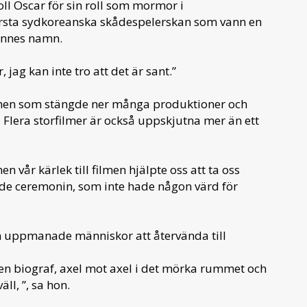
oll Oscar för sin roll som mormor i
första sydkoreanska skådespelerskan som vann en
hennes namn.
r, jag kan inte tro att det är sant.”
nschen som stängde ner många produktioner och
Flera storfilmer är också uppskjutna mer än ett
men vår kärlek till filmen hjälpte oss att ta oss
dde ceremonin, som inte hade någon värd för
n uppmanade människor att återvända till
l en biograf, axel mot axel i det mörka rummet och
ll, ”, sa hon.