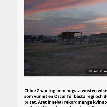
Bild från Chl
Chloe Zhao tog hem högsta vinsten vilket
som vunnit en Oscar för bästa regi och 
priset. Året innebar rekordmånga kvinno