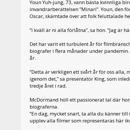
Youn Yuh-jung, 73, vann bästa kvinnliga bir
invandrarberättelsen ”Minari”. Youn, den 
Oscar, skämtade över att folk feluttalade 
”I kväll är ni alla förlåtna”, sa hon. ”Jag är hä
Det har varit ett turbulent år för filmbra
biografer i flera månader under pandemin. 
år.
”Detta är verkligen ett svårt år för oss alla, 
igenom det,” sa presentatör King, som inle
tredje året i rad.
McDormand höll ett passionerat tal där ho
biograferna.
”En dag, mycket snart, ta alla du känner til
upplev alla filmer som representaras här ikvä