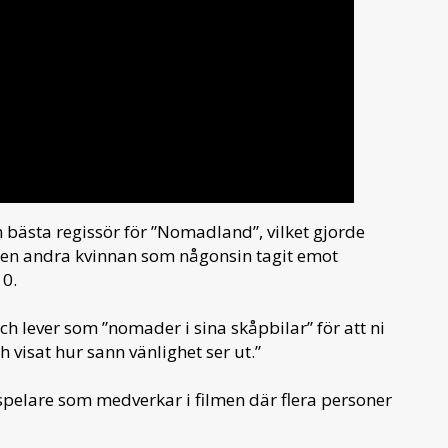
m bästa regissör för ”Nomadland”, vilket gjorde
h den andra kvinnan som någonsin tagit emot
10.
ch lever som ”nomader i sina skåpbilar” för att ni
 visat hur sann vänlighet ser ut.”
pelare som medverkar i filmen där flera personer