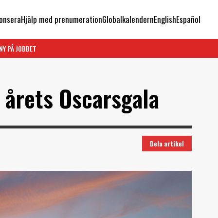
onsera
Hjälp med prenumeration
Globalkalendern
English
Español
NY PÅ JOBBET
å årets Oscarsgala
Dela artikel