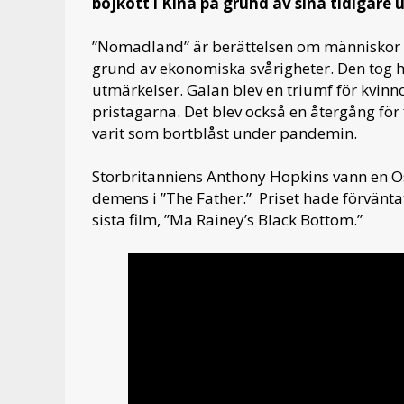
bojkott i Kina på grund av sina tidigare 
”Nomadland” är berättelsen om människor i
grund av ekonomiska svårigheter. Den tog 
utmärkelser. Galan blev en triumf för kvin
pristagarna. Det blev också en återgång för
varit som bortblåst under pandemin.
Storbritanniens Anthony Hopkins vann en O
demens i ”The Father.” Priset hade förvänta
sista film, ”Ma Rainey’s Black Bottom.”