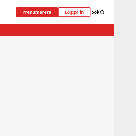
Prenumerera
Logga in
Sök