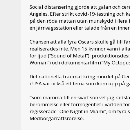
Social distansering gjorde att galan och cere
Angeles. Efter strikt covid-19-testning och
på den röda mattan utan munskydd i flera fal
en järnvägsstation eller talade från en inne
Chansen att alla fyra Oscars skulle gå till 
realiserades inte. Men 15 kvinnor vann i all
för ljud (”Sound of Metal”), produktionsde
Woman”) och dokumentärfilm (”My Octopus
Det nationella traumat kring mordet på Ge
i USA var också ett tema som kom upp på g
”Som mamma till en svart son vet jag räds
berömmelse eller förmögenhet i världen fö
regisserade ”One Night in Miami”, om fyra s
Medborgarrättsrörelse.