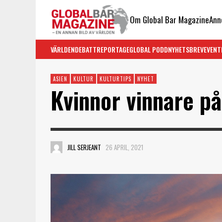
Om Global Bar Magazine
Ann
VÄRLDEN
DEBATT
REPORTAGE
GLOBAL PODD
NYHETSBREV
EVENT
ASIEN
KULTUR
KULTURTIPS
NYHET
Kvinnor vinnare p
JILL SERJEANT
26 APRIL, 2021