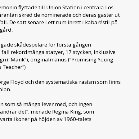
monin flyttade till Union Station i centrala Los
 karantän skred de nominerade och deras gäster ut
l. De satt senare i ett rum inrett i kabaréstil på
rgård.
färgade skådespelare för första gången
a fall rekordmånga statyer, 17 stycken, inklusive
sign (”Mank”), originalmanus (”Promising Young
 Teacher”)
orge Floyd och den systematiska rasism som finns
alan.
lan som så många lever med, och ingen
rändrar det”, menade Regina King, som
varta ikoner på höjden av 1960-talets