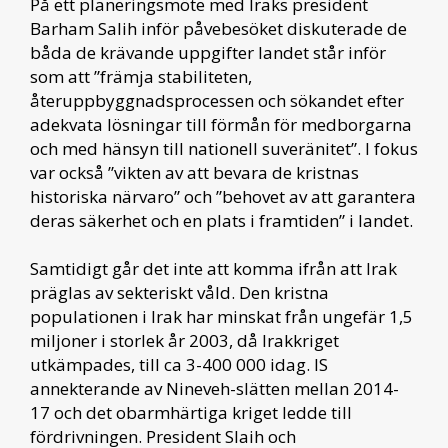
På ett planeringsmöte med Iraks president
Barham Salih inför påvebesöket diskuterade de
båda de krävande uppgifter landet står inför
som att ”främja stabiliteten,
återuppbyggnadsprocessen och sökandet efter
adekvata lösningar till förmån för medborgarna
och med hänsyn till nationell suveränitet”. I fokus
var också ”vikten av att bevara de kristnas
historiska närvaro” och ”behovet av att garantera
deras säkerhet och en plats i framtiden” i landet.
Samtidigt går det inte att komma ifrån att Irak
präglas av sekteriskt våld. Den kristna
populationen i Irak har minskat från ungefär 1,5
miljoner i storlek år 2003, då Irakkriget
utkämpades, till ca 3-400 000 idag. IS
annekterande av Nineveh-slätten mellan 2014-
17 och det obarmhärtiga kriget ledde till
fördrivningen. President Slaih och