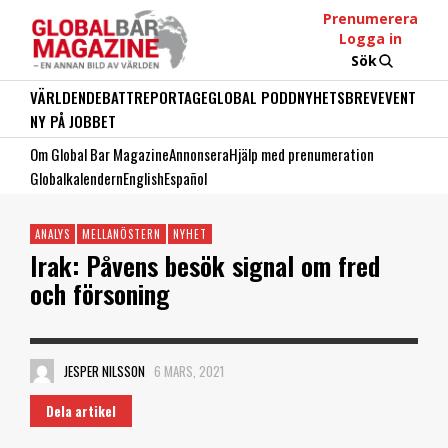
Prenumerera
Logga in
Sök
VÄRLDEN
DEBATT
REPORTAGE
GLOBAL PODD
NYHETSBREV
EVENT
NY PÅ JOBBET
Om Global Bar Magazine
Annonsera
Hjälp med prenumeration
Globalkalendern
English
Español
ANALYS
MELLANÖSTERN
NYHET
Irak: Påvens besök signal om fred
och försoning
JESPER NILSSON
6 MARS, 2021
Dela artikel