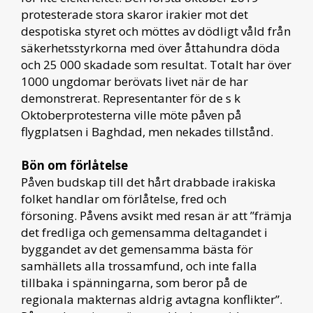
protesterade stora skaror irakier mot det
despotiska styret och möttes av dödligt våld från
säkerhetsstyrkorna med över åttahundra döda
och 25 000 skadade som resultat. Totalt har över
1000 ungdomar berövats livet när de har
demonstrerat. Representanter för de s k
Oktoberprotesterna ville möte påven på
flygplatsen i Baghdad, men nekades tillstånd.
Bön om förlåtelse
Påven budskap till det hårt drabbade irakiska
folket handlar om förlåtelse, fred och
försoning. Påvens avsikt med resan är att ”främja
det fredliga och gemensamma deltagandet i
byggandet av det gemensamma bästa för
samhällets alla trossamfund, och inte falla
tillbaka i spänningarna, som beror på de
regionala makternas aldrig avtagna konflikter”.