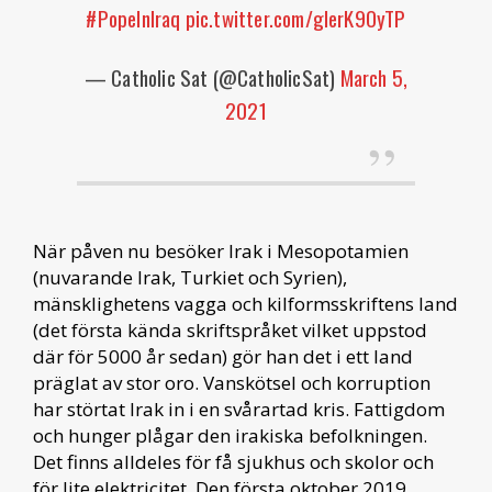
#PopeInIraq
pic.twitter.com/gIerK9OyTP
— Catholic Sat (@CatholicSat)
March 5,
2021
När påven nu besöker Irak i Mesopotamien
(nuvarande Irak, Turkiet och Syrien),
mänsklighetens vagga och kilformsskriftens land
(det första kända skriftspråket vilket uppstod
där för 5000 år sedan) gör han det i ett land
präglat av stor oro. Vanskötsel och korruption
har störtat Irak in i en svårartad kris. Fattigdom
och hunger plågar den irakiska befolkningen.
Det finns alldeles för få sjukhus och skolor och
för lite elektricitet. Den första oktober 2019