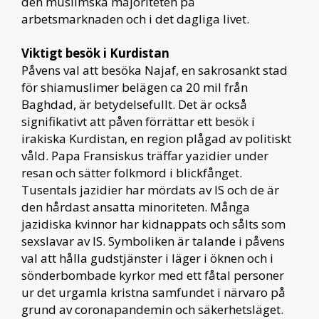
den muslimska majoriteten på
arbetsmarknaden och i det dagliga livet.
Viktigt besök i Kurdistan
Påvens val att besöka Najaf, en sakrosankt stad
för shiamuslimer belägen ca 20 mil från
Baghdad, är betydelsefullt. Det är också
signifikativt att påven förrättar ett besök i
irakiska Kurdistan, en region plågad av politiskt
våld. Papa Fransiskus träffar yazidier under
resan och sätter folkmord i blickfånget.
Tusentals jazidier har mördats av IS och de är
den hårdast ansatta minoriteten. Många
jazidiska kvinnor har kidnappats och sålts som
sexslavar av IS. Symboliken är talande i påvens
val att hålla gudstjänster i läger i öknen och i
sönderbombade kyrkor med ett fåtal personer
ur det urgamla kristna samfundet i närvaro på
grund av coronapandemin och säkerhetsläget.