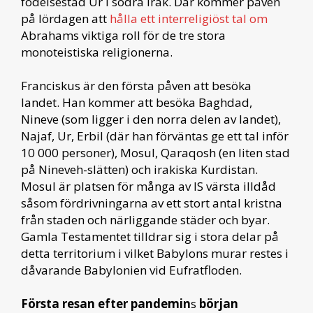
födelsestad Ur i södra Irak. Där kommer påven
på lördagen att
hålla ett interreligiöst tal om
Abrahams viktiga roll för de tre stora
monoteistiska religionerna.
Franciskus är den första påven att besöka
landet. Han kommer att besöka Baghdad,
Nineve (som ligger i den norra delen av landet),
Najaf, Ur, Erbil (där han förväntas ge ett tal inför
10 000 personer), Mosul, Qaraqosh (en liten stad
på Nineveh-slätten) och irakiska Kurdistan.
Mosul är platsen för många av IS värsta illdåd
såsom fördrivningarna av ett stort antal kristna
från staden och närliggande städer och byar.
Gamla Testamentet tilldrar sig i stora delar på
detta territorium i vilket Babylons murar restes i
dåvarande Babylonien vid Eufratfloden.
Första resan efter pandemin
s
början