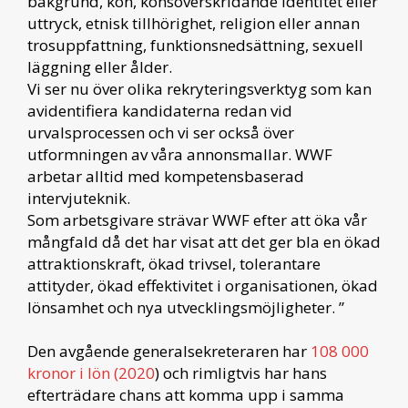
bakgrund, kön, könsöverskridande identitet eller
uttryck, etnisk tillhörighet, religion eller annan
trosuppfattning, funktionsnedsättning, sexuell
läggning eller ålder.
Vi ser nu över olika rekryteringsverktyg som kan
avidentifiera kandidaterna redan vid
urvalsprocessen och vi ser också över
utformningen av våra annonsmallar. WWF
arbetar alltid med kompetensbaserad
intervjuteknik.
Som arbetsgivare strävar WWF efter att öka vår
mångfald då det har visat att det ger bla en ökad
attraktionskraft, ökad trivsel, tolerantare
attityder, ökad effektivitet i organisationen, ökad
lönsamhet och nya utvecklingsmöjligheter. ”
Den avgående generalsekreteraren har
108 000
kronor i lön (2020
) och rimligtvis har hans
efterträdare chans att komma upp i samma