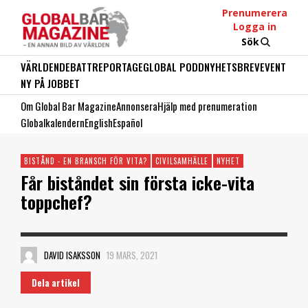
Prenumerera
Logga in
Sök
VÄRLDEN
DEBATT
REPORTAGE
GLOBAL PODD
NYHETSBREV
EVENT
NY PÅ JOBBET
Om Global Bar Magazine
Annonsera
Hjälp med prenumeration
Globalkalendern
English
Español
BISTÅND - EN BRANSCH FÖR VITA?
CIVILSAMHÄLLE
NYHET
Får biståndet sin första icke-vita
toppchef?
DAVID ISAKSSON
19 MARS, 2021
Dela artikel