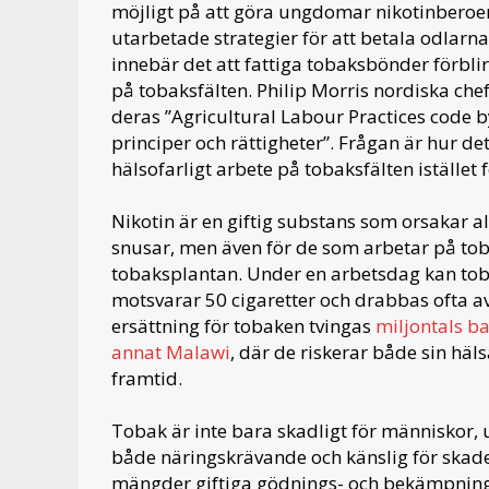
möjligt på att göra ungdomar nikotinberoen
utarbetade strategier för att betala odlarna 
innebär det att fattiga tobaksbönder förblir
på tobaksfälten. Philip Morris nordiska che
deras ”Agricultural Labour Practices code
principer och rättigheter”. Frågan är hur det
hälsofarligt arbete på tobaksfälten istället f
Nikotin är en giftig substans som orsakar all
snusar, men även för de som arbetar på to
tobaksplantan. Under en arbetsdag kan tob
motsvarar 50 cigaretter och drabbas ofta av
ersättning för tobaken tvingas
miljontals ba
annat Malawi
, där de riskerar både sin häls
framtid.
Tobak är inte bara skadligt för människor, 
både näringskrävande och känslig för skad
mängder giftiga gödnings- och bekämpning