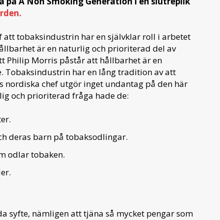
na på A Non Smoking Generation i en slutreplik
rden.
 att tobaksindustrin har en självklar roll i arbetet
llbarhet är en naturlig och prioriterad del av
t Philip Morris påstår att hållbarhet är en
e. Tobaksindustrin har en lång tradition av att
is nordiska chef utgör inget undantag på den här
ig och prioriterad fråga hade de:
ter.
 och deras barn på tobaksodlingar.
om odlar tobaken.
er.
da syfte, nämligen att tjäna så mycket pengar som