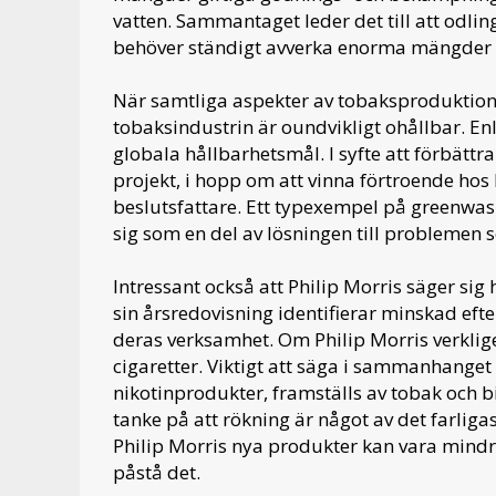
vatten. Sammantaget leder det till att odli
behöver ständigt avverka enorma mängder s
När samtliga aspekter av tobaksproduktions
tobaksindustrin är oundvikligt ohållbar. E
globala hållbarhetsmål. I syfte att förbättra 
projekt, i hopp om att vinna förtroende h
beslutsfattare. Ett typexempel på greenwash
sig som en del av lösningen till problemen 
Intressant också att Philip Morris säger sig
sin årsredovisning identifierar minskad eft
deras verksamhet. Om Philip Morris verkligen
cigaretter. Viktigt att säga i sammanhanget 
nikotinprodukter, framställs av tobak och 
tanke på att rökning är något av det farliga
Philip Morris nya produkter kan vara mindre
påstå det.