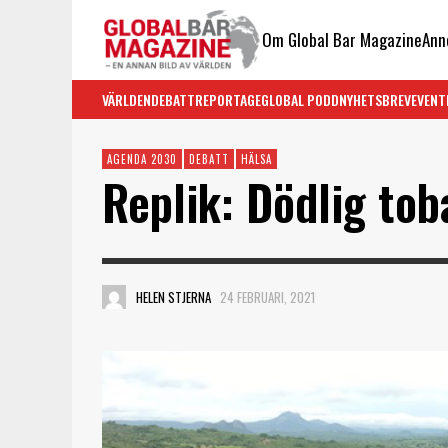
Om Global Bar Magazine
Ann
VÄRLDEN
DEBATT
REPORTAGE
GLOBAL PODD
NYHETSBREV
EVENT
AGENDA 2030
DEBATT
HÄLSA
Replik: Dödlig tob
HELEN STJERNA
24 FEBRUARI, 2021