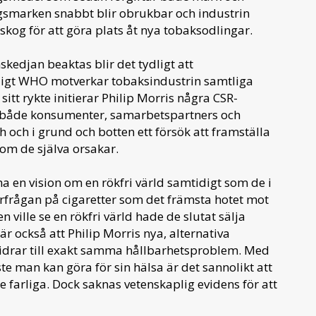
ngsmarken snabbt blir obrukbar och industrin
kog för att göra plats åt nya tobaksodlingar.
kedjan beaktas blir det tydligt att
nligt WHO motverkar tobaksindustrin samtliga
sitt rykte initierar Philip Morris några CSR-
os både konsumenter, samarbetspartners och
 och i grund och botten ett försök att framställa
som de själva orsakar.
 ha en vision om en rökfri värld samtidigt som de i
erfrågan på cigaretter som det främsta hotet mot
 ville se en rökfri värld hade de slutat sälja
är också att Philip Morris nya, alternativa
bidrar till exakt samma hållbarhetsproblem. Med
ste man kan göra för sin hälsa är det sannolikt att
 farliga. Dock saknas vetenskaplig evidens för att