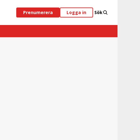
Prenumerera
Logga in
Sök