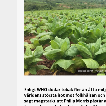
Tobaksodling i Malawi.
Enligt WHO dödar tobak fler än åtta milj
världens största hot mot folkhälsan och 
sagt magstarkt att Philip Morris påstår a