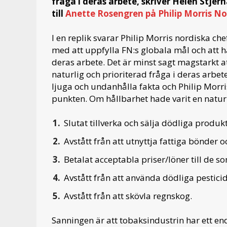
fråga i deras arbete, skriver Helen Stjer
till
Anette Rosengren på Philip Morris No
I en replik svarar Philip Morris nordiska chef
med att uppfylla FN:s globala mål och att hå
deras arbete.
Det är minst sagt magstarkt at
naturlig och prioriterad fråga i deras arbet
ljuga och undanhålla fakta och Philip Morr
punkten. Om hållbarhet hade varit en naturl
Slutat tillverka och sälja dödliga produk
Avstått från att utnyttja fattiga bönder
Betalat acceptabla priser/löner till de s
Avstått från att använda dödliga pesticid
Avstått från att skövla regnskog.
Sanningen är att tobaksindustrin har ett en