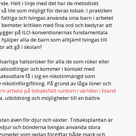
de. Helt i linje med det har de metodiskt
så lite som möjligt för deras tobak. I praktiken
 fattiga och tvingas använda sina barn i arbetet
f bemöter kritiken med fina ord och bedyrar att
 bygger på ILO-konventionernas fundamentala
 hjälper alla de barn som alltjämt tvingas till
ör att gå i skolan?
varliga hälsorisker för alla de som röker eller
baksodlingar och kommer i kontakt med
aksodlare få i sig en nikotinmängd som
 nikotinförgiftning. På grund av låga löner och
rn arbeta på tobaksfält runtom i världen i bland
a, utbildning och möjligheter till en bättre
utan även för djur och växter. Tobaksplantan är
edjur och bönderna tvingas använda stora
smedel som sedan förgiftar både mark och