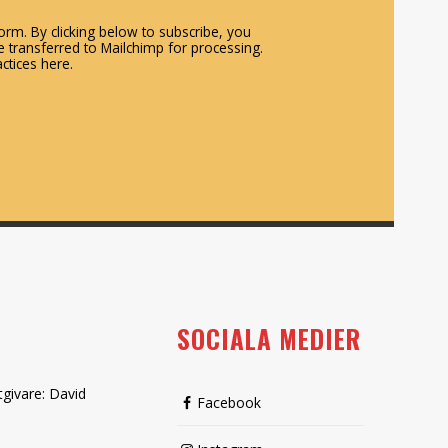
rm. By clicking below to subscribe, you
 transferred to Mailchimp for processing.
ctices here.
SOCIALA MEDIER
tgivare: David
Facebook