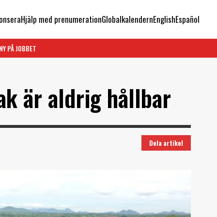
onsera
Hjälp med prenumeration
Globalkalendern
English
Español
NY PÅ JOBBET
ak är aldrig hållbar
Dela artikel