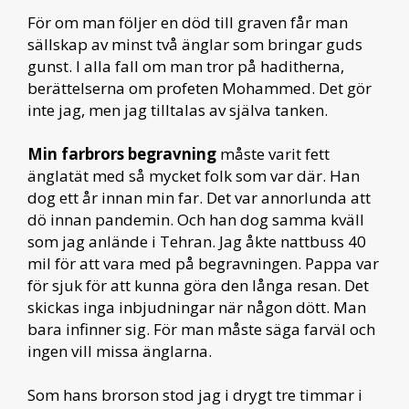
För om man följer en död till graven får man
sällskap av minst två änglar som bringar guds
gunst. I alla fall om man tror på haditherna,
berättelserna om profeten Mohammed. Det gör
inte jag, men jag tilltalas av själva tanken.
Min farbrors begravning
måste varit fett
änglatät med så mycket folk som var där. Han
dog ett år innan min far. Det var annorlunda att
dö innan pandemin. Och han dog samma kväll
som jag anlände i Tehran. Jag åkte nattbuss 40
mil för att vara med på begravningen. Pappa var
för sjuk för att kunna göra den långa resan. Det
skickas inga inbjudningar när någon dött. Man
bara infinner sig. För man måste säga farväl och
ingen vill missa änglarna.
Som hans brorson stod jag i drygt tre timmar i