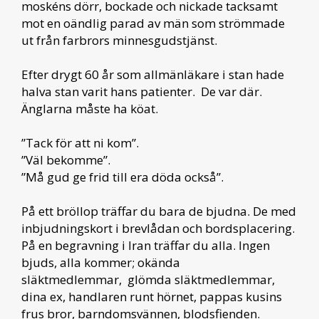
moskéns dörr, bockade och nickade tacksamt
mot en oändlig parad av män som strömmade
ut från farbrors minnesgudstjänst.
Efter drygt 60 år som allmänläkare i stan hade
halva stan varit hans patienter. De var där.
Änglarna måste ha köat.
”Tack för att ni kom”.
”Väl bekomme”.
”Må gud ge frid till era döda också”.
På ett bröllop träffar du bara de bjudna. De med
inbjudningskort i brevlådan och bordsplacering.
På en begravning i Iran träffar du alla. Ingen
bjuds, alla kommer; okända
släktmedlemmar, glömda släktmedlemmar,
dina ex, handlaren runt hörnet, pappas kusins
frus bror, barndomsvännen, blodsfienden.