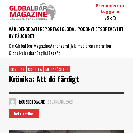
Prenumerera
Logga in
Sök
VÄRLDEN
DEBATT
REPORTAGE
GLOBAL PODD
NYHETSBREV
EVENT
NY PÅ JOBBET
Om Global Bar Magazine
Annonsera
Hjälp med prenumeration
Globalkalendern
English
Español
COVID-19
KRÖNIKA
MELLANÖSTERN
Krönika: Att dö färdigt
ROUZBEH DJALAIE
23 JANUARI, 2021
Dela artikel