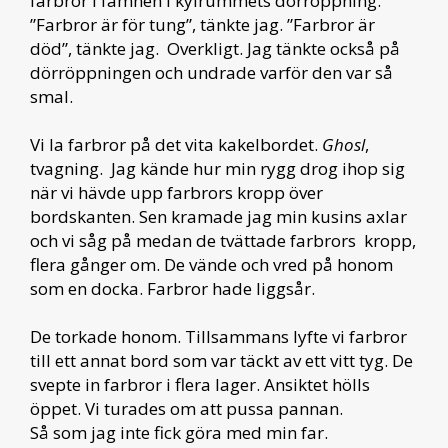
farbror i famnen i kylrummets dörröppning.
”Farbror är för tung”, tänkte jag. ”Farbror är
död”, tänkte jag. Overkligt. Jag tänkte också på
dörröppningen och undrade varför den var så
smal.
Vi la farbror på det vita kakelbordet.
Ghosl
,
tvagning. Jag kände hur min rygg drog ihop sig
när vi hävde upp farbrors kropp över
bordskanten. Sen kramade jag min kusins axlar
och vi såg på medan de tvättade farbrors kropp,
flera gånger om. De vände och vred på honom
som en docka. Farbror hade liggsår.
De torkade honom. Tillsammans lyfte vi farbror
till ett annat bord som var täckt av ett vitt tyg. De
svepte in farbror i flera lager. Ansiktet hölls
öppet. Vi turades om att pussa pannan.
Så som jag inte fick göra med min far.