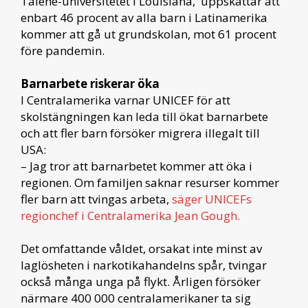
Talene-universitetet i Louisiana, uppskattar att
enbart 46 procent av alla barn i Latinamerika
kommer att gå ut grundskolan, mot 61 procent
före pandemin.
Barnarbete riskerar öka
I Centralamerika varnar UNICEF för att
skolstängningen kan leda till ökat barnarbete
och att fler barn försöker migrera illegalt till
USA:
– Jag tror att barnarbetet kommer att öka i
regionen. Om familjen saknar resurser kommer
fler barn att tvingas arbeta,
säger UNICEFs
regionchef i Centralamerika Jean Gough.
Det omfattande våldet, orsakat inte minst av
laglösheten i narkotikahandelns spår, tvingar
också många unga på flykt. Årligen försöker
närmare 400 000 centralamerikaner ta sig