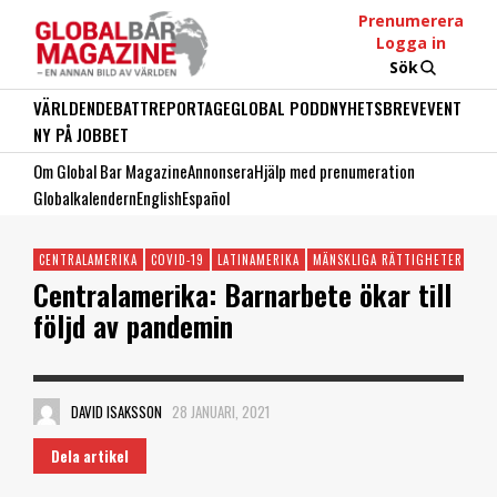
Prenumerera
Logga in
Sök
VÄRLDEN
DEBATT
REPORTAGE
GLOBAL PODD
NYHETSBREV
EVENT
NY PÅ JOBBET
Om Global Bar Magazine
Annonsera
Hjälp med prenumeration
Globalkalendern
English
Español
CENTRALAMERIKA
COVID-19
LATINAMERIKA
MÄNSKLIGA RÄTTIGHETER
NY
Centralamerika: Barnarbete ökar till
följd av pandemin
DAVID ISAKSSON
28 JANUARI, 2021
Dela artikel