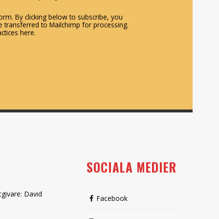
rm. By clicking below to subscribe, you
 transferred to Mailchimp for processing.
ctices here.
SOCIALA MEDIER
tgivare: David
Facebook