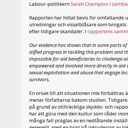
Labour-politikern
Sarah Champion i samba
Rapporten har hittat bevis för omfattande 
utredningar och visselblåsare som tvingats
efter tidigare skandaler. I
rapportens samm
Our evidence has shown that in some parts of 
stifled progress in tackling this problem and
impossible for aid beneficiaries to challenge aid
empowered and involved more directly in aid d
sexual exploitation and abuse that engage loc
survivors.
En orsak till att situationen inte förbättra
menar författarna bakom studien. Tidigare
på grund av otillräckliga skydds- och rappo
har att göra med den kultur som råder inom
många fall präglas av en nedlåtande instä
generellt, med en brist på inkludering av 