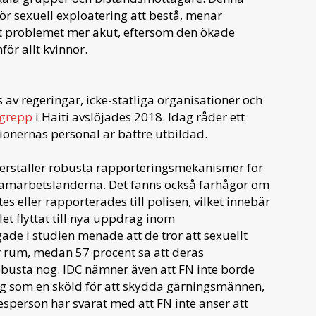
för sexuell exploatering att bestå, menar
t problemet mer akut, eftersom den ökade
ör allt kvinnor.
s av regeringar, icke-statliga organisationer och
rgrepp
i Haiti avslöjades 2018. Idag råder ett
tionernas personal är bättre utbildad.
kerställer robusta rapporteringsmekanismer för
 samarbetsländerna. Det fanns också farhågor om
tes eller rapporterades till polisen, vilket innebär
let flyttat till nya uppdrag inom
ade i studien menade att de tror att sexuellt
r rum, medan 57 procent sa att deras
obusta nog. IDC nämner även att FN inte borde
 som en sköld för att skydda gärningsmännen,
sperson har svarat med att FN inte anser att