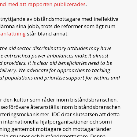
nd med att rapporten publicerades
.
utnyttjande av biståndsmottagare med ineffektiva
 lämna sina jobb, trots de reformer som ägt rum
anfattning
står bland annat:
the aid sector discriminatory attitudes may have
 the entrenched power imbalances make it almost
 providers. It is clear aid beneficiaries need to be
elivery. We advocate for approaches to tackling
al populations and prioritise support for victims and
s är den kultur som råder inom biståndsbranschen,
 sexförövare återanställs inom biståndsbranschen
rteringsmekanismer. IDC drar slutsatsen att detta
 internationella hjälporganisationer och som i
llning gentemot mottagare och mottagarländer
lokala grupper och biståndsmottagare. Denna