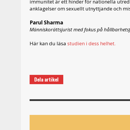
immunitet är ett hinder för nationella utredn
anklagelser om sexuellt utnyttjande och mi
Parul Sharma
Människorättsjurist med fokus på hållbarhet
Här kan du läsa
studien i dess helhet.
Dela artikel