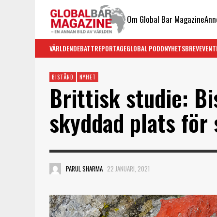
Om Global Bar Magazine
Ann
VÄRLDEN
DEBATT
REPORTAGE
GLOBAL PODD
NYHETSBREV
EVENT
BISTÅND
NYHET
Brittisk studie: B
skyddad plats för 
PARUL SHARMA
22 JANUARI, 2021