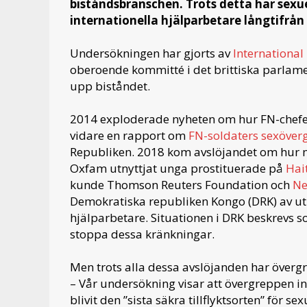
biståndsbranschen. Trots detta har sexu
internationella hjälparbetare långtifrån
Undersökningen har gjorts av
Internationa
oberoende kommitté i det brittiska parlame
upp biståndet.
2014 exploderade nyheten om hur FN-chefen 
vidare en rapport om
FN-soldaters sexöve
Republiken. 2018 kom avslöjandet om hur 
Oxfam utnyttjat unga prostituerade på
Hai
kunde Thomson Reuters Foundation och
Ne
Demokratiska republiken Kongo (DRK) av utn
hjälparbetare. Situationen i DRK beskrevs so
stoppa dessa kränkningar.
Men trots alla dessa avslöjanden har övergr
– Vår undersökning visar att övergreppen in
blivit den ”sista säkra tillflyktsorten” för 