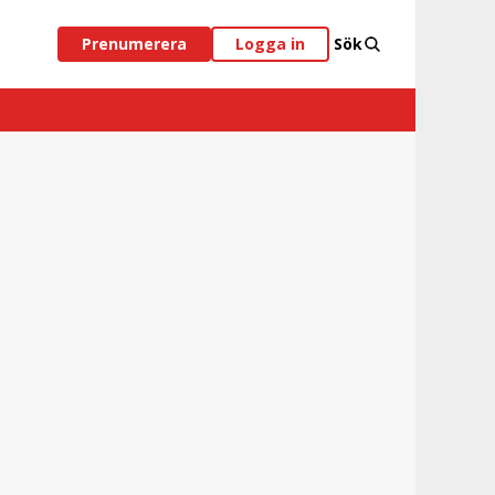
Prenumerera
Logga in
Sök