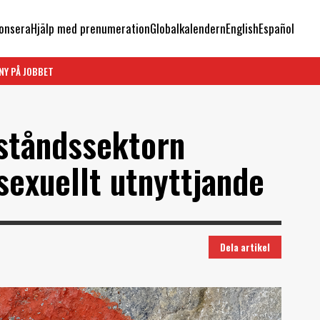
onsera
Hjälp med prenumeration
Globalkalendern
English
Español
NY PÅ JOBBET
iståndssektorn
sexuellt utnyttjande
Dela artikel