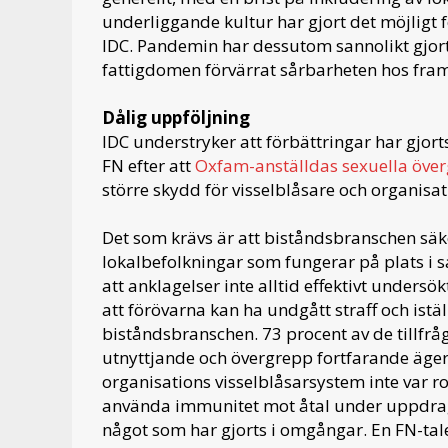
underliggande kultur har gjort det möjligt 
IDC.
Pandemin har dessutom sannolikt gjor
fattigdomen förvärrat sårbarheten hos framf
Dålig uppföljning
IDC understryker att förbättringar har gjort
FN efter att
Oxfam-anställdas sexuella öve
större skydd för visselblåsare och organisa
Det som krävs är att biståndsbranschen sä
lokalbefolkningar som fungerar på plats i
att anklagelser inte alltid effektivt undersök
att förövarna kan ha undgått straff och istäl
biståndsbranschen. 73 procent av de tillfråg
utnyttjande och övergrepp fortfarande äge
organisations visselblåsarsystem inte var r
använda immunitet mot åtal under uppdrag
något som har gjorts i omgångar. En FN-tale