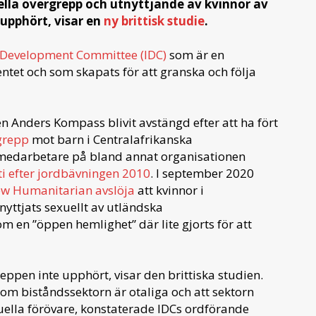
ella övergrepp och utnyttjande av kvinnor av
 upphört, visar en
ny brittisk studie
.
l Development Committee (IDC)
som är en
ntet och som skapats för att granska och följa
Anders Kompass blivit avstängd efter att ha fört
rgrepp
mot barn i Centralafrikanska
medarbetare på bland annat organisationen
ti efter jordbävningen 2010
. I september 2020
w Humanitarian avslöja
att kvinnor i
yttjats sexuellt av utländska
m en ”öppen hemlighet” där lite gjorts för att
eppen inte upphört, visar den brittiska studien.
om biståndssektorn är otaliga och att sektorn
sexuella förövare, konstaterade IDCs ordförande