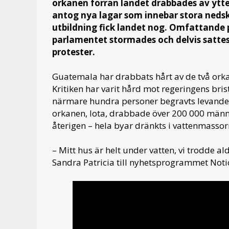
orkanen förrän landet drabbades av ytte
antog nya lagar som innebar stora neds
utbildning fick landet nog. Omfattande p
parlamentet stormades och delvis satte
protester.
Guatemala har drabbats hårt av de två orka
Kritiken har varit hård mot regeringens bri
närmare hundra personer begravts levande i
orkanen, Iota, drabbade över 200 000 männi
återigen – hela byar dränkts i vattenmassor
– Mitt hus är helt under vatten, vi trodde ald
Sandra Patricia till nyhetsprogrammet Not