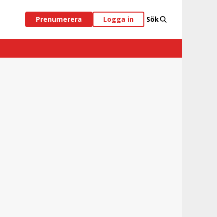
Prenumerera
Logga in
Sök