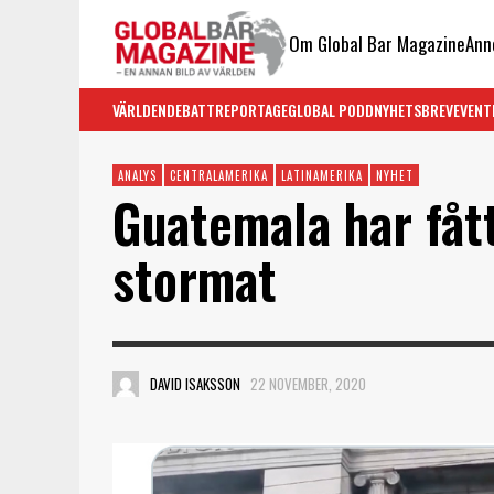
Om Global Bar Magazine
Ann
VÄRLDEN
DEBATT
REPORTAGE
GLOBAL PODD
NYHETSBREV
EVENT
ANALYS
CENTRALAMERIKA
LATINAMERIKA
NYHET
Guatemala har fåt
stormat
DAVID ISAKSSON
22 NOVEMBER, 2020