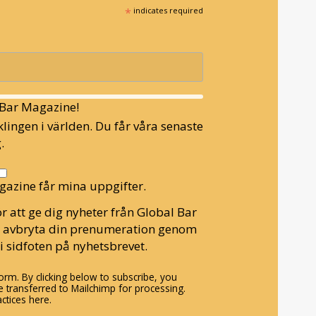
*
indicates required
l Bar Magazine!
lingen i världen. Du får våra senaste
.
gazine får mina uppgifter.
r att ge dig nyheter från Global Bar
n avbryta din prenumeration genom
i sidfoten på nyhetsbrevet.
rm. By clicking below to subscribe, you
 transferred to Mailchimp for processing.
ctices here.