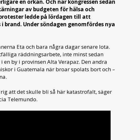
rligare en orkan. Och när kongressen sedan
kärningar av budgeten för hälsa och
rotester ledde på lördagen till att
s i brand. Under söndagen genomfördes nya
nerna Eta och bara några dagar senare Iota.
stfälliga räddningsarbete, inte minst sedan
 en by i provinsen Alta Verapaz. Den andra
skor i Guatemala när broar spolats bort och –
na.
rig att det skulle bli så här katastrofalt, säger
icia Telemundo.