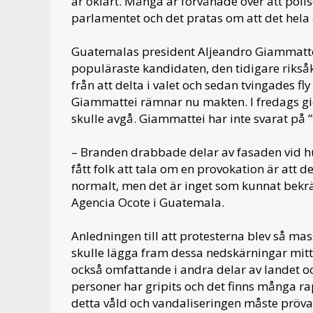
är oklart. Många är förvånade över att polis
parlamentet och det pratas om att det hela
Guatemalas president Aljeandro Giammattei 
populäraste kandidaten, den tidigare rikså
från att delta i valet och sedan tvingades f
Giammattei rämnar nu makten. I fredags gic
skulle avgå. Giammattei har inte svarat på ”
– Branden drabbade delar av fasaden vid h
fått folk att tala om en provokation är att d
normalt, men det är inget som kunnat bekrä
Agencia Ocote i Guatemala.
Anledningen till att protesterna blev så mass
skulle lägga fram dessa nedskärningar mitt 
också omfattande i andra delar av landet och
personer har gripits och det finns många 
detta våld och vandaliseringen måste prövas 