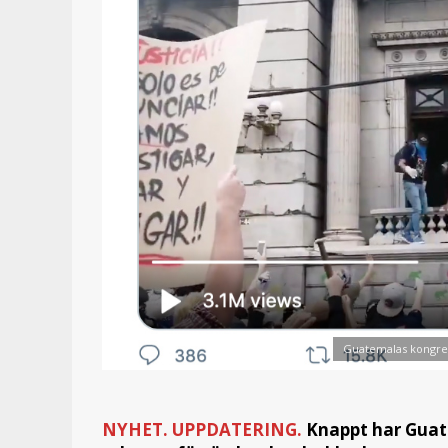
Guatemalas kongress
NYHET. UPPDATERING.
Knappt har Guate