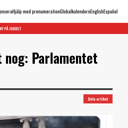
onsera
Hjälp med prenumeration
Globalkalendern
English
Español
NY PÅ JOBBET
t nog: Parlamentet
Dela artikel