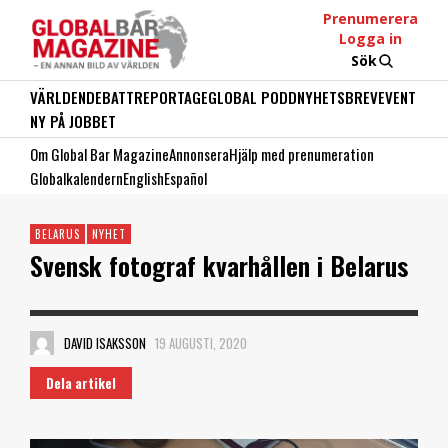
Prenumerera
Logga in
Sök
VÄRLDEN
DEBATT
REPORTAGE
GLOBAL PODD
NYHETSBREV
EVENT
NY PÅ JOBBET
Om Global Bar Magazine
Annonsera
Hjälp med prenumeration
Globalkalendern
English
Español
BELARUS
NYHET
Svensk fotograf kvarhållen i Belarus
DAVID ISAKSSON
19 AUGUSTI, 2020
Dela artikel