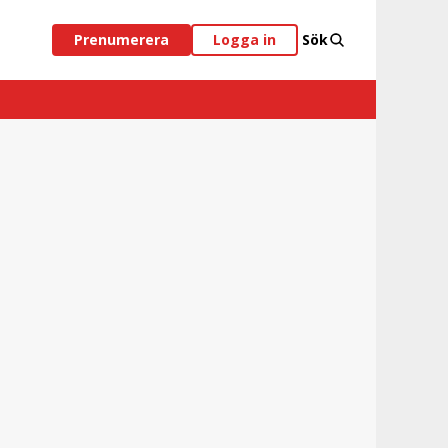
Prenumerera
Logga in
Sök