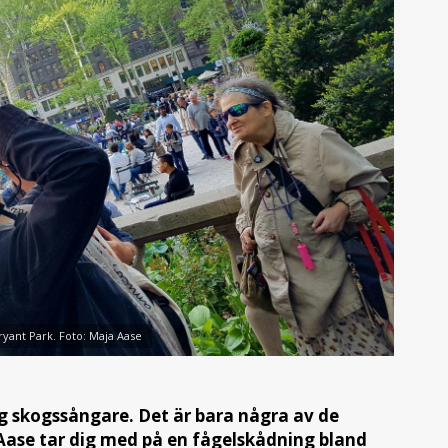
ryant Park. Foto: Maja Aase
g skogssångare. Det är bara några av de
ase tar dig med på en fågelskådning bland