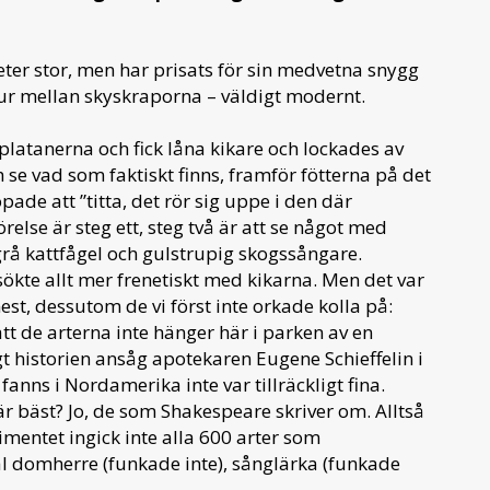
ter stor, men har prisats för sin medvetna snygg
tur mellan skyskraporna – väldigt modernt.
latanerna och fick låna kikare och lockades av
h se vad som faktiskt finns, framför fötterna på det
de att ”titta, det rör sig uppe i den där
relse är steg ett, steg två är att se något med
rå kattfågel och gulstrupig skogssångare.
ökte allt mer frenetiskt med kikarna. Men det var
st, dessutom de vi först inte orkade kolla på:
tt de arterna inte hänger här i parken av en
t historien ansåg apotekaren Eugene Schieffelin i
fanns i Nordamerika inte var tillräckligt fina.
r bäst? Jo, de som Shakespeare skriver om. Alltså
rimentet ingick inte alla 600 arter som
äl domherre (funkade inte), sånglärka (funkade