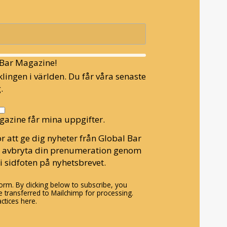
l Bar Magazine!
lingen i världen. Du får våra senaste
.
gazine får mina uppgifter.
r att ge dig nyheter från Global Bar
n avbryta din prenumeration genom
i sidfoten på nyhetsbrevet.
rm. By clicking below to subscribe, you
 transferred to Mailchimp for processing.
ctices here.