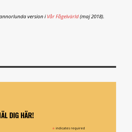
t annorlunda version i
Vår Fågelvärld
(maj 2018).
ÄL DIG HÄR!
*
indicates required