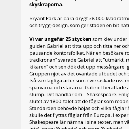
skyskraporna.
Bryant Park är bara drygt 38 000 kvadratme
och trygg-design, som ger staden en bit na
Vi var ungefär 25 stycken
som klev under p
guiden Gabriel att titta upp och titta ner oc
pausande kontorsfolket. När en besökare ropa
trädkronan” svarade Gabriel att ”utmärkt, rö
kikaren” och sen dök det upp messångare, g
Gruppen njöt av det oväntade utbudet och s
två vardagliga arter som överraskade oss me
sparvarna och stararna. Gabriel berättade a
slump. Det handlar om – Shakespeare. Enlig
slutet av 1800-talet att de fåglar som redan 
Standarden behövde höjas och vilka fåglar ä
skulle det flyttas fåglar från Europa. I expe
Shakespeare lär nämna i sina texter, men v
inte), sparv (funkade) och stare (funkade).