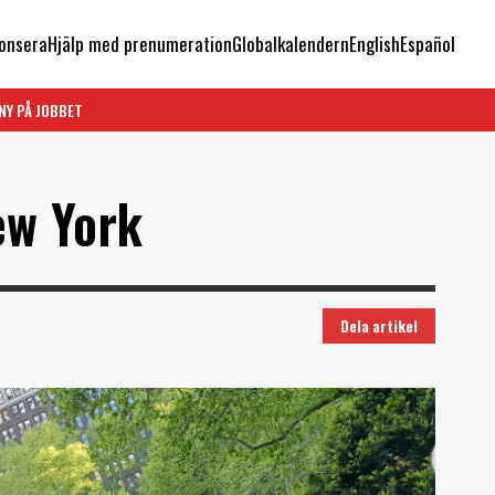
onsera
Hjälp med prenumeration
Globalkalendern
English
Español
NY PÅ JOBBET
ew York
Dela artikel