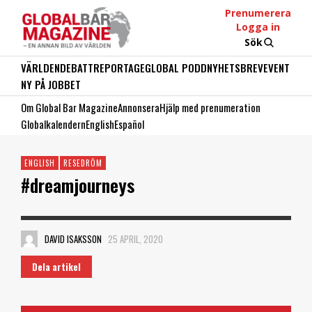
Prenumerera
Logga in
Sök
VÄRLDEN
DEBATT
REPORTAGE
GLOBAL PODD
NYHETSBREV
EVENT
NY PÅ JOBBET
Om Global Bar Magazine
Annonsera
Hjälp med prenumeration
Globalkalendern
English
Español
ENGLISH
RESEDRÖM
#dreamjourneys
DAVID ISAKSSON
25 APRIL, 2020
Dela artikel