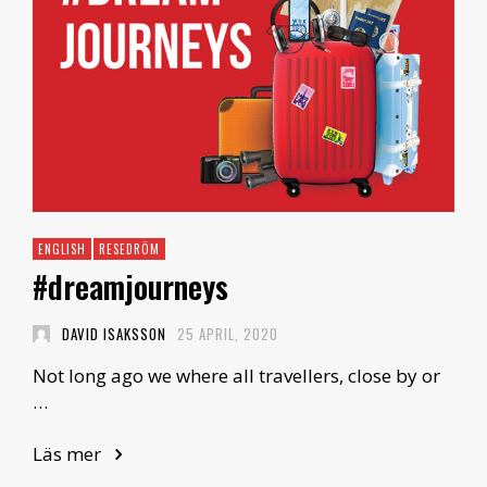
ENGLISH
RESEDRÖM
#dreamjourneys
DAVID ISAKSSON
25 APRIL, 2020
Not long ago we where all travellers, close by or
…
Läs mer