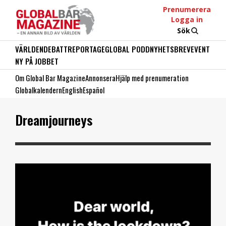
Prenumerera
Logga in
Sök
VÄRLDEN
DEBATT
REPORTAGE
GLOBAL PODD
NYHETSBREV
EVENT
NY PÅ JOBBET
Om Global Bar Magazine
Annonsera
Hjälp med prenumeration
Globalkalendern
English
Español
Dreamjourneys