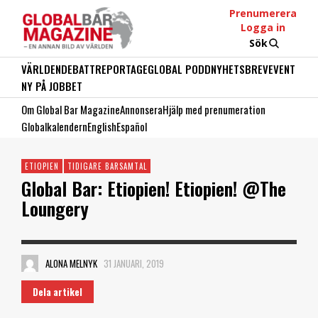
Prenumerera
Logga in
Sök
VÄRLDEN
DEBATT
REPORTAGE
GLOBAL PODD
NYHETSBREV
EVENT
NY PÅ JOBBET
Om Global Bar Magazine
Annonsera
Hjälp med prenumeration
Globalkalendern
English
Español
ETIOPIEN
TIDIGARE BARSAMTAL
Global Bar: Etiopien! Etiopien! @The
Loungery
ALONA MELNYK
31 JANUARI, 2019
Dela artikel