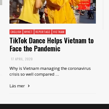
ENGLISH
NYHET
REPORTAGE
VIETNAM
TikTok Dance Helps Vietnam to
Face the Pandemic
17 APRIL, 2020
Why is Vietnam managing the coronavirus
crisis so well compared …
Läs mer