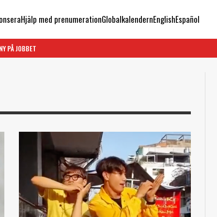
onsera
Hjälp med prenumeration
Globalkalendern
English
Español
NY PÅ JOBBET