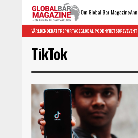
Om Global Bar Magazine
Ann
VÄRLDEN
DEBATT
REPORTAGE
GLOBAL PODD
NYHETSBREV
EVENT
TikTok