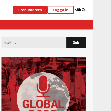
Prenumerera
Logga in
Sök
Search
for: