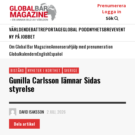
Prenumerera
Logga in
Sök
VÄRLDEN
DEBATT
REPORTAGE
GLOBAL PODD
NYHETSBREV
EVENT
NY PÅ JOBBET
Om Global Bar Magazine
Annonsera
Hjälp med prenumeration
Globalkalendern
English
Español
BISTÅND
NYHETER I KORTHET
SVERIGE
Gunilla Carlsson lämnar Sidas
styrelse
DAVID ISAKSSON
2 JULI, 2026
Dela artikel