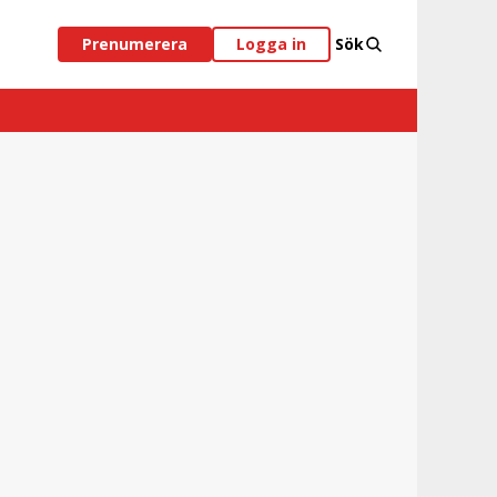
Prenumerera
Logga in
Sök