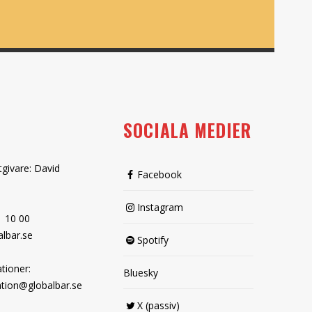
SOCIALA MEDIER
tgivare: David
Facebook
Instagram
1 10 00
lbar.se
Spotify
tioner:
Bluesky
tion@globalbar.se
X (passiv)