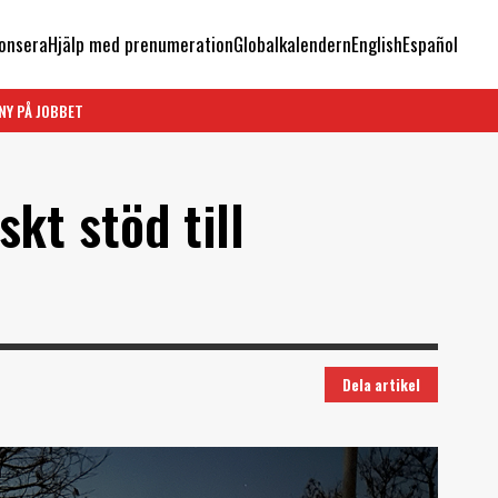
onsera
Hjälp med prenumeration
Globalkalendern
English
Español
NY PÅ JOBBET
skt stöd till
Dela artikel