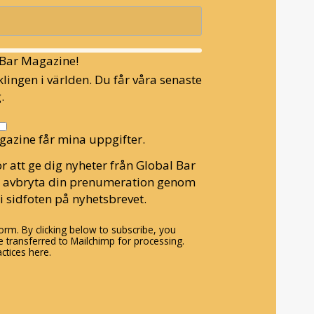
l Bar Magazine!
lingen i världen. Du får våra senaste
.
gazine får mina uppgifter.
r att ge dig nyheter från Global Bar
n avbryta din prenumeration genom
i sidfoten på nyhetsbrevet.
rm. By clicking below to subscribe, you
 transferred to Mailchimp for processing.
ctices here.