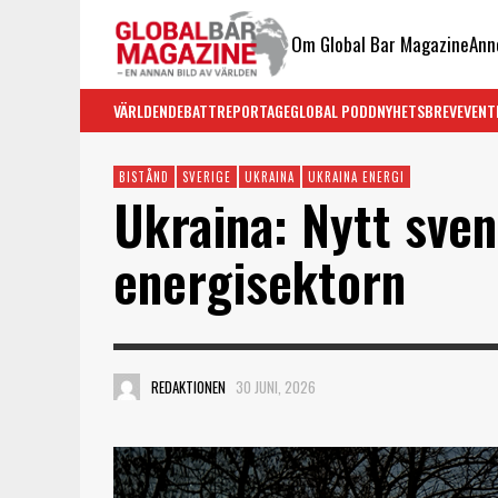
Om Global Bar Magazine
Ann
VÄRLDEN
DEBATT
REPORTAGE
GLOBAL PODD
NYHETSBREV
EVENT
BISTÅND
SVERIGE
UKRAINA
UKRAINA ENERGI
Ukraina: Nytt sven
energisektorn
REDAKTIONEN
30 JUNI, 2026