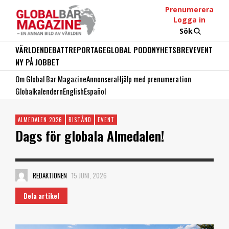
Prenumerera
Logga in
Sök
VÄRLDEN
DEBATT
REPORTAGE
GLOBAL PODD
NYHETSBREV
EVENT
NY PÅ JOBBET
Om Global Bar Magazine
Annonsera
Hjälp med prenumeration
Globalkalendern
English
Español
ALMEDALEN 2026
BISTÅND
EVENT
Dags för globala Almedalen!
REDAKTIONEN
15 JUNI, 2026
Dela artikel