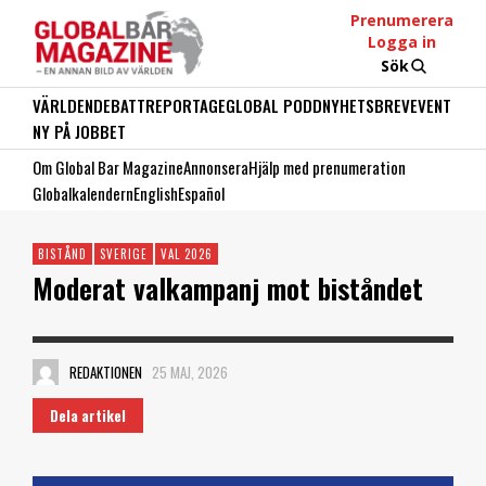
Prenumerera
Logga in
Sök
VÄRLDEN
DEBATT
REPORTAGE
GLOBAL PODD
NYHETSBREV
EVENT
NY PÅ JOBBET
Om Global Bar Magazine
Annonsera
Hjälp med prenumeration
Globalkalendern
English
Español
BISTÅND
SVERIGE
VAL 2026
Moderat valkampanj mot biståndet
REDAKTIONEN
25 MAJ, 2026
Dela artikel