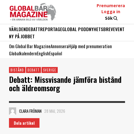
Prenumerera
Logga in
Sök
VÄRLDEN
DEBATT
REPORTAGE
GLOBAL PODD
NYHETSBREV
EVENT
NY PÅ JOBBET
Om Global Bar Magazine
Annonsera
Hjälp med prenumeration
Globalkalendern
English
Español
BISTÅND
DEBATT
SVERIGE
Debatt: Missvisande jämföra bistånd
och äldreomsorg
CLARA FRÖMAN
28 MAJ, 2026
Dela artikel