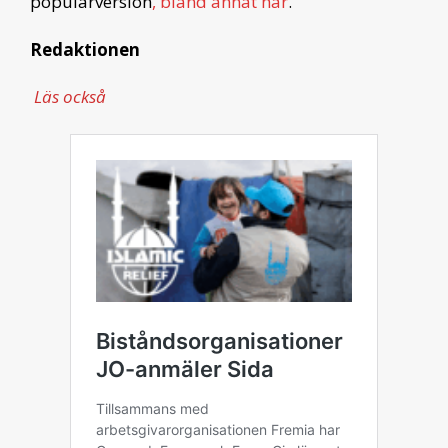
populärversion
, bland annat här
.
Redaktionen
Läs också