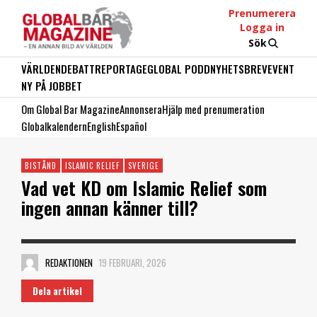
Prenumerera
Logga in
Sök
VÄRLDEN
DEBATT
REPORTAGE
GLOBAL PODD
NYHETSBREV
EVENT
NY PÅ JOBBET
Om Global Bar Magazine
Annonsera
Hjälp med prenumeration
Globalkalendern
English
Español
BISTÅND
ISLAMIC RELIEF
SVERIGE
Vad vet KD om Islamic Relief som
ingen annan känner till?
REDAKTIONEN
19 FEBRUARI, 2026
Dela artikel