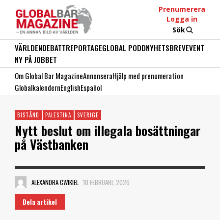
Prenumerera
Logga in
Sök
VÄRLDEN
DEBATT
REPORTAGE
GLOBAL PODD
NYHETSBREV
EVENT
NY PÅ JOBBET
Om Global Bar Magazine
Annonsera
Hjälp med prenumeration
Globalkalendern
English
Español
BISTÅND
PALESTINA
SVERIGE
Nytt beslut om illegala bosättningar
på Västbanken
ALEXANDRA CWIKIEL
18 FEBRUARI, 2026
Dela artikel