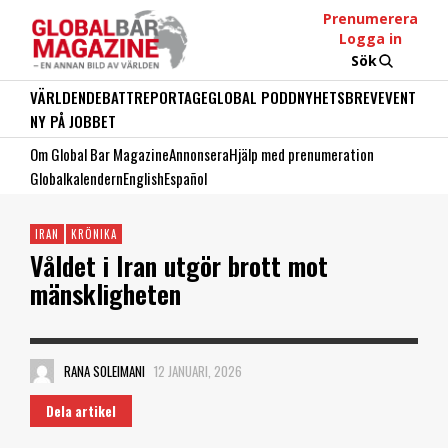
Prenumerera
Logga in
Sök
VÄRLDEN
DEBATT
REPORTAGE
GLOBAL PODD
NYHETSBREV
EVENT
NY PÅ JOBBET
Om Global Bar Magazine
Annonsera
Hjälp med prenumeration
Globalkalendern
English
Español
IRAN
KRÖNIKA
Våldet i Iran utgör brott mot
mänskligheten
RANA SOLEIMANI
12 JANUARI, 2026
Dela artikel