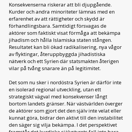
Konsekvenserna riskerar att bli djupgående.
Kurder och andra minoriteter lämnas med en
erfarenhet av att rättigheter och skydd är
förhandlingsbara. Samtidigt försvagas de
aktörer som faktiskt visat förmåga att bekämpa
jihadism och hålla Islamiska staten stången.
Resultatet kan bli ökad radikalisering, nya vågor
av flyktingar, återuppbyggda jihadistiska
nätverk och ett Syrien där statsmakten återigen
vilar på tvång snarare än på legitimitet.
Det som nu sker i nordöstra Syrien är därför inte
en isolerad regional utveckling, utan ett
strategiskt vägval med konsekvenser långt
bortom landets gränser. När västvärlden överger
de aktörer som gjort det den själv inte velat eller
kunnat göra, bidrar den aktivt till den instabilitet
den säger sig vilja bekämpa. I det perspektivet
framstår det kurdiska självstyrets fall inte bara