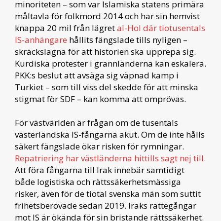
minoriteten – som var Islamiska statens primära
måltavla för folkmord 2014 och har sin hemvist
knappa 20 mil från lägret
al-Hol där tiotusentals
IS-anhängare
hållits fängslade tills nyligen –
skräckslagna för att historien ska upprepa sig.
Kurdiska protester i grannländerna kan eskalera.
PKK:s beslut att avsäga sig väpnad kamp i
Turkiet – som till viss del skedde för att minska
stigmat för SDF – kan komma att omprövas.
För västvärlden är frågan om de tusentals
västerländska IS-fångarna akut. Om de inte hålls
säkert fängslade ökar risken för rymningar.
Repatriering har västländerna hittills sagt nej till.
Att föra fångarna till Irak innebär samtidigt
både logistiska och rättssäkerhetsmässiga
risker, även för de tiotal svenska män som suttit
frihetsberövade sedan 2019. Iraks rättegångar
mot IS är ökända för sin bristande rättssäkerhet.