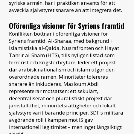
syriska armén, har i praktiken använts för att
avveckla självstyret snarare än att integrera det.
Oförenliga visioner för Syriens framtid
Konflikten bottnar i oförenliga visioner för
Syriens framtid. Al-Sharaa, med bakgrund i
islamistiska al-Qaida, Nusrafronten och Hayat
Tahrir al-Sham (HTS), tills nyligen listad som
terrorist och krigsförbrytare, leder ett projekt
där arabisk nationalism och islam utgör den
överordnade ramen. Minoriteter tolereras
snarare än inkluderas. Mazloum Abdi
representerar motsatsen: ett sekulärt,
decentraliserat och pluralistiskt projekt där
jämställdhet, minoritetsrättigheter och lokalt
självstyre varit bärande principer. SDF:s militära
avgörande roll i kampen mot IS gav
internationell legitimitet – men inget långsiktigt