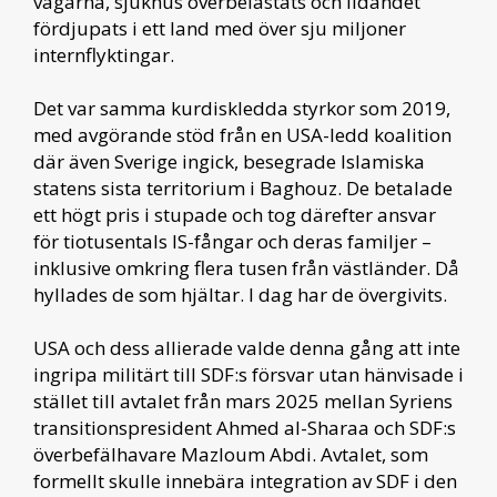
vägarna, sjukhus överbelastats och lidandet
fördjupats i ett land med över sju miljoner
internflyktingar.
Det var samma kurdiskledda styrkor som 2019,
med avgörande stöd från en USA-ledd koalition
där även Sverige ingick, besegrade Islamiska
statens sista territorium i Baghouz. De betalade
ett högt pris i stupade och tog därefter ansvar
för tiotusentals IS-fångar och deras familjer –
inklusive omkring flera tusen från västländer. Då
hyllades de som hjältar. I dag har de övergivits.
USA och dess allierade valde denna gång att inte
ingripa militärt till SDF:s försvar utan hänvisade i
stället till avtalet från mars 2025 mellan Syriens
transitionspresident Ahmed al-Sharaa och SDF:s
överbefälhavare Mazloum Abdi. Avtalet, som
formellt skulle innebära integration av SDF i den