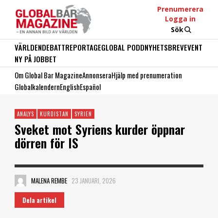
Prenumerera
Logga in
Sök
VÄRLDEN
DEBATT
REPORTAGE
GLOBAL PODD
NYHETSBREV
EVENT
NY PÅ JOBBET
Om Global Bar Magazine
Annonsera
Hjälp med prenumeration
Globalkalendern
English
Español
ANALYS
KURDISTAN
SYRIEN
Sveket mot Syriens kurder öppnar
dörren för IS
MALENA REMBE
23 JANUARI, 2026
Dela artikel