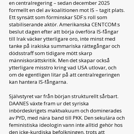
en centralregering – sedan december 2025
formellt en del av koalitionen mot IS – tagit plats.
Ett synsätt som förminskar SDF:s roll som
stabiliserande aktör. Amerikanska CENTCOM:s
beslut dagen efter att börja överföra IS-fångar
till Irak väcker ytterligare oro, inte minst med
tanke på irakiska summariska rättegångar och
dödsstraff som tidigare mött skarp
människorättskritik. Men det skapar också
ytterligare misstro kring vad USA utlovar, och
om de egentligen litar på att centralregeringen
kan hantera IS-fångarna.
Självstyret var från början strukturellt sårbart.
DAANES växte fram ur det syriska
inbördeskrigets maktvakuum och dominerades
av PYD, med nära band till PKK. Den sekulära och
feministiska ideologin vann inte alltid gehör hos
den icke-kurdiska befolkningen, trots att