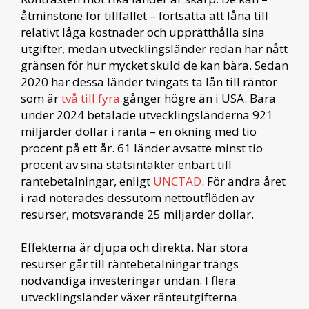
åtminstone för tillfället – fortsätta att låna till
relativt låga kostnader och upprätthålla sina
utgifter, medan utvecklingsländer redan har nått
gränsen för hur mycket skuld de kan bära. Sedan
2020 har dessa länder tvingats ta lån till räntor
som är
två till fyra
gånger högre än i USA. Bara
under 2024 betalade utvecklingsländerna 921
miljarder dollar i ränta – en ökning med tio
procent på ett år. 61 länder avsatte minst tio
procent av sina statsintäkter enbart till
räntebetalningar, enligt
UNCTAD
. För andra året
i rad noterades dessutom nettoutflöden av
resurser, motsvarande 25 miljarder dollar.
Effekterna är djupa och direkta. När stora
resurser går till räntebetalningar trängs
nödvändiga investeringar undan. I flera
utvecklingsländer växer ränteutgifterna