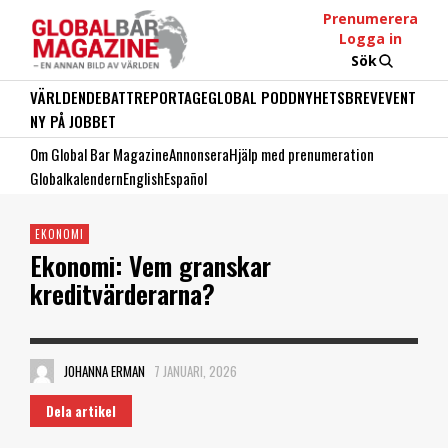
Prenumerera
Logga in
Sök
VÄRLDEN
DEBATT
REPORTAGE
GLOBAL PODD
NYHETSBREV
EVENT
NY PÅ JOBBET
Om Global Bar Magazine
Annonsera
Hjälp med prenumeration
Globalkalendern
English
Español
EKONOMI
Ekonomi: Vem granskar
kreditvärderarna?
JOHANNA ERMAN
7 JANUARI, 2026
Dela artikel