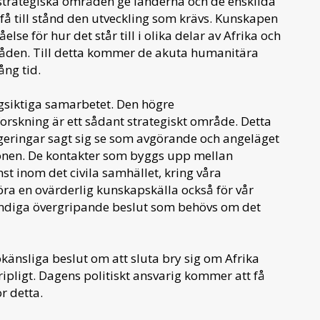
trategiska områden ge länderna och de enskilda
få till stånd den utveckling som krävs. Kunskapen
lse för hur det står till i olika delar av Afrika och
råden. Till detta kommer de akuta humanitära
ng tid.
gsiktiga samarbetet. Den högre
orskning är ett sådant strategiskt område. Detta
geringar sagt sig se som avgörande och angeläget
nen. De kontakter som byggs upp mellan
st inom det civila samhället, kring våra
 en ovärderlig kunskapskälla också för vår
vändiga övergripande beslut som behövs om det
känsliga beslut om att sluta bry sig om Afrika
ipligt. Dagens politiskt ansvarig kommer att få
r detta.