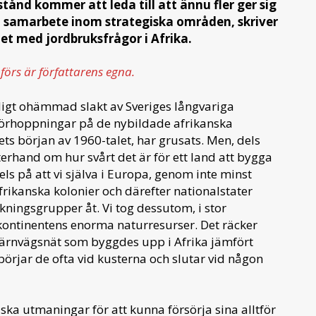
istånd kommer att leda till att ännu fler ger sig
rt samarbete inom strategiska områden, skriver
t med jordbruksfrågor i Afrika.
förs är författarens egna.
digt ohämmad slakt av Sveriges långvariga
förhoppningar på de nybildade afrikanska
ts början av 1960-talet, har grusats. Men, dels
fterhand om hur svårt det är för ett land att bygga
s på att vi själva i Europa, genom inte minst
rikanska kolonier och därefter nationalstater
lkningsgrupper åt. Vi tog dessutom, i stor
kontinentens enorma naturresurser. Det räcker
järnvägsnät som byggdes upp i Afrika jämfört
a börjar de ofta vid kusterna och slutar vid någon
ska utmaningar för att kunna försörja sina alltför