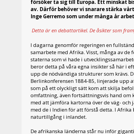
försöker ta sig till Europa. Ett minskat b
av. Därför behöver vi snarare stärka vå
Inge Gerremo som under många år arbete
Detta är en debattartikel. De åsikter som fram
I dagarna genomför regeringen en fullstän
samarbete med Afrika. Visst, många av de 
staterna som vi hade i utvecklingssamarbete
beror detta på våra egna insikter så här i e
upp de nödvändiga strukturer som krävs. Del
Berlinkonferensen 1884-85, linjerade upp af
som på ett olyckligt sätt kom att skilja befo
omfattning, även fortsättningsvis hand om 
med att jämföra kartorna över de väg- och 
med de i Indien för att förstå detta. I Afrik
naturtillgång i inlandet.
De afrikanska länderna står nu inför giganti