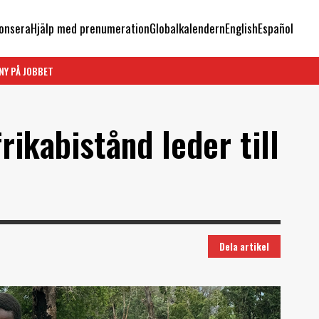
onsera
Hjälp med prenumeration
Globalkalendern
English
Español
NY PÅ JOBBET
rikabistånd leder till
Dela artikel