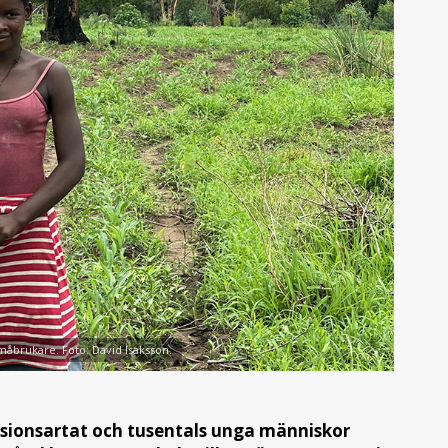
åbrukare. Foto: David Isaksson.
osionsartat och tusentals unga människor