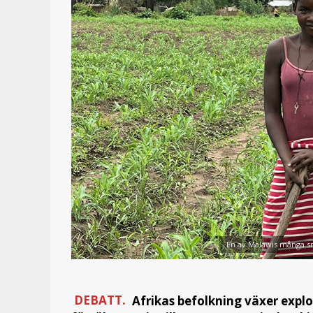
En av Malawis många sm
DEBATT.
Afrikas befolkning växer expl