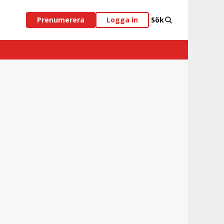
Prenumerera
Logga in
Sök