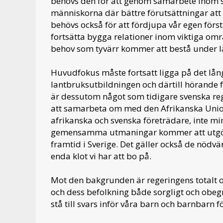
behövs den för att genom samarbete inom s
människorna där bättre förutsättningar att 
behövs också för att fördjupa vår egen förståe
fortsätta bygga relationer inom viktiga om
behov som tyvärr kommer att bestå under lå
Huvudfokus måste fortsatt ligga på det lån
lantbruksutbildningen och därtill hörande f
är dessutom något som tidigare svenska re
att samarbeta om med den Afrikanska Unio
afrikanska och svenska företrädare, inte min
gemensamma utmaningar kommer att utgöra
framtid i Sverige. Det gäller också de nöd
enda klot vi har att bo på.
Mot den bakgrunden är regeringens totalt o
och dess befolkning både sorgligt och obegr
stå till svars inför våra barn och barnbarn fö