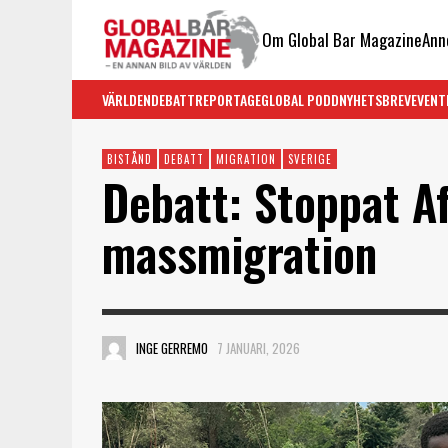
Om Global Bar Magazine
Ann
VÄRLDEN
DEBATT
REPORTAGE
GLOBAL PODD
NYHETSBREV
EVENT
BISTÅND
DEBATT
MIGRATION
SVERIGE
Debatt: Stoppat Af
massmigration
INGE GERREMO
7 JANUARI, 2026