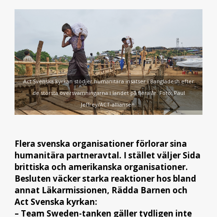
Act Svenska kyrkan stödjer humanitära insatser i Bangladesh efter
de största översvämningarna i landet på flera år. Foto: Paul
Jeffrey/ACT-alliansen.
Flera svenska organisationer förlorar sina
humanitära partneravtal. I stället väljer Sida
brittiska och amerikanska organisationer.
Besluten väcker starka reaktioner hos bland
annat Läkarmissionen, Rädda Barnen och
Act Svenska kyrkan:
– Team Sweden-tanken gäller tydligen inte