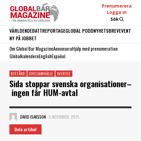
Prenumerera
Logga in
Sök
VÄRLDEN
DEBATT
REPORTAGE
GLOBAL PODD
NYHETSBREV
EVENT
NY PÅ JOBBET
Om Global Bar Magazine
Annonsera
Hjälp med prenumeration
Globalkalendern
English
Español
BISTÅND
CIVILSAMHÄLLE
SVERIGE
Sida stoppar svenska organisationer–
ingen får HUM-avtal
DAVID ISAKSSON
5 NOVEMBER, 2025
Dela artikel