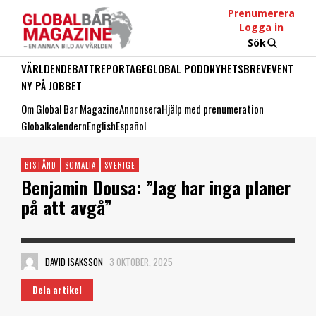
Prenumerera
Logga in
Sök
VÄRLDEN
DEBATT
REPORTAGE
GLOBAL PODD
NYHETSBREV
EVENT
NY PÅ JOBBET
Om Global Bar Magazine
Annonsera
Hjälp med prenumeration
Globalkalendern
English
Español
BISTÅND
SOMALIA
SVERIGE
Benjamin Dousa: ”Jag har inga planer
på att avgå”
DAVID ISAKSSON
3 OKTOBER, 2025
Dela artikel