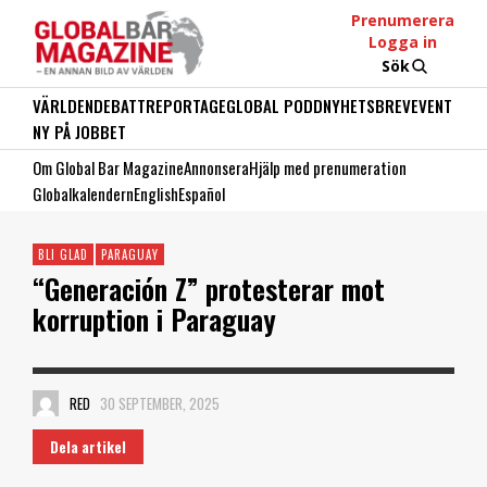
Prenumerera
Logga in
Sök
VÄRLDEN
DEBATT
REPORTAGE
GLOBAL PODD
NYHETSBREV
EVENT
NY PÅ JOBBET
Om Global Bar Magazine
Annonsera
Hjälp med prenumeration
Globalkalendern
English
Español
BLI GLAD
PARAGUAY
“Generación Z” protesterar mot
korruption i Paraguay
RED
30 SEPTEMBER, 2025
Dela artikel