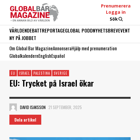
Prenumerera
Logga in
Sök
VÄRLDEN
DEBATT
REPORTAGE
GLOBAL PODD
NYHETSBREV
EVENT
NY PÅ JOBBET
Om Global Bar Magazine
Annonsera
Hjälp med prenumeration
Globalkalendern
English
Español
EU
ISRAEL
PALESTINA
SVERIGE
EU: Trycket på Israel ökar
DAVID ISAKSSON
21 SEPTEMBER, 2025
Dela artikel