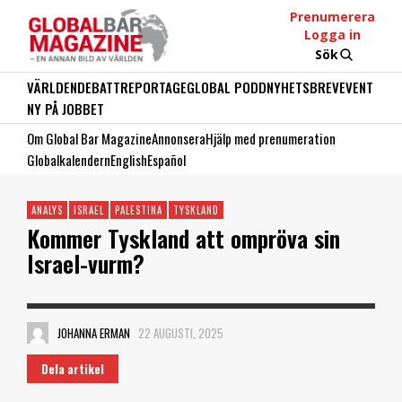
Prenumerera
Logga in
Sök
VÄRLDEN
DEBATT
REPORTAGE
GLOBAL PODD
NYHETSBREV
EVENT
NY PÅ JOBBET
Om Global Bar Magazine
Annonsera
Hjälp med prenumeration
Globalkalendern
English
Español
ANALYS
ISRAEL
PALESTINA
TYSKLAND
Kommer Tyskland att ompröva sin
Israel-vurm?
JOHANNA ERMAN
22 AUGUSTI, 2025
Dela artikel