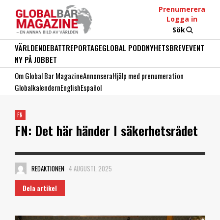
Prenumerera
Logga in
Sök
VÄRLDEN
DEBATT
REPORTAGE
GLOBAL PODD
NYHETSBREV
EVENT
NY PÅ JOBBET
Om Global Bar Magazine
Annonsera
Hjälp med prenumeration
Globalkalendern
English
Español
FN
FN: Det här händer I säkerhetsrådet
REDAKTIONEN
4 AUGUSTI, 2025
Dela artikel