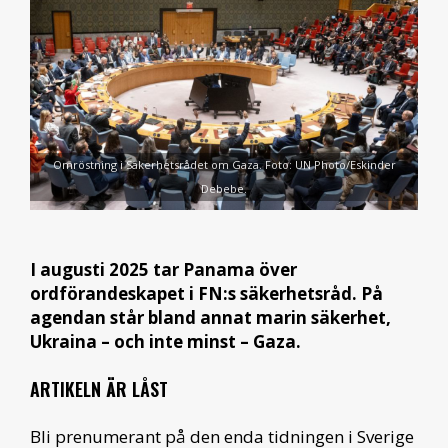
Omröstning i Säkerhetsrådet om Gaza. Foto: UN Photo/Eskinder
Debebe.
I augusti 2025 tar Panama över
ordförandeskapet i FN:s säkerhetsråd. På
agendan står bland annat marin säkerhet,
Ukraina – och inte minst – Gaza.
ARTIKELN ÄR LÅST
Bli prenumerant på den enda tidningen i Sverige