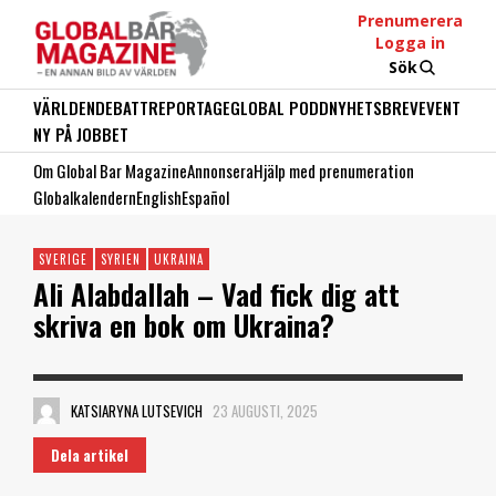
Prenumerera
Logga in
Sök
VÄRLDEN
DEBATT
REPORTAGE
GLOBAL PODD
NYHETSBREV
EVENT
NY PÅ JOBBET
Om Global Bar Magazine
Annonsera
Hjälp med prenumeration
Globalkalendern
English
Español
SVERIGE
SYRIEN
UKRAINA
Ali Alabdallah – Vad fick dig att
skriva en bok om Ukraina?
KATSIARYNA LUTSEVICH
23 AUGUSTI, 2025
Dela artikel