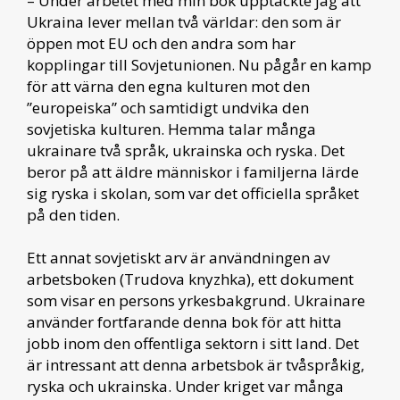
– Under arbetet med min bok upptäckte jag att
Ukraina lever mellan två världar: den som är
öppen mot EU och den andra som har
kopplingar till Sovjetunionen. Nu pågår en kamp
för att värna den egna kulturen mot den
”europeiska” och samtidigt undvika den
sovjetiska kulturen. Hemma talar många
ukrainare två språk, ukrainska och ryska. Det
beror på att äldre människor i familjerna lärde
sig ryska i skolan, som var det officiella språket
på den tiden.
Ett annat sovjetiskt arv är användningen av
arbetsboken (Trudova knyzhka), ett dokument
som visar en persons yrkesbakgrund. Ukrainare
använder fortfarande denna bok för att hitta
jobb inom den offentliga sektorn i sitt land. Det
är intressant att denna arbetsbok är tvåspråkig,
ryska och ukrainska. Under kriget var många