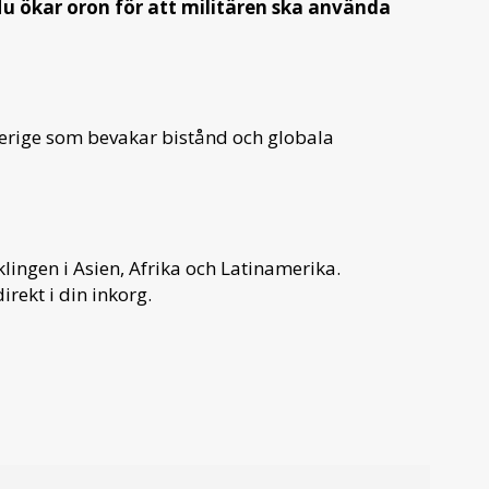
u ökar oron för att militären ska använda
verige som bevakar bistånd och globala
ingen i Asien, Afrika och Latinamerika.
irekt i din inkorg.