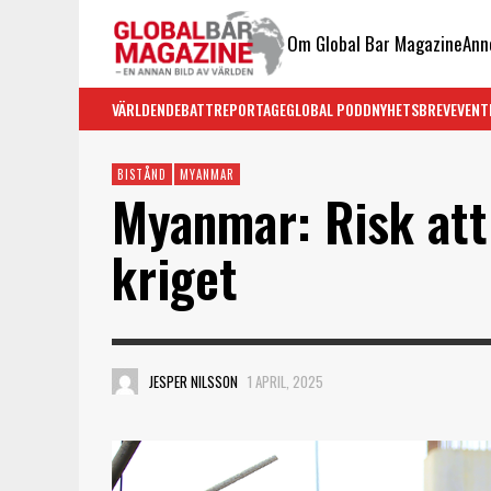
Om Global Bar Magazine
Ann
VÄRLDEN
DEBATT
REPORTAGE
GLOBAL PODD
NYHETSBREV
EVENT
BISTÅND
MYANMAR
Myanmar: Risk att 
kriget
JESPER NILSSON
1 APRIL, 2025