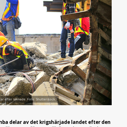
tar efter saknade. Foto: Shutterstock.
mba delar av det krigshärjade landet efter den