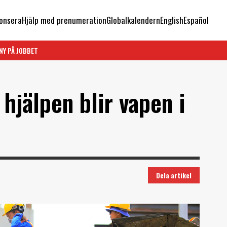
onsera
Hjälp med prenumeration
Globalkalendern
English
Español
NY PÅ JOBBET
hjälpen blir vapen i
Dela artikel