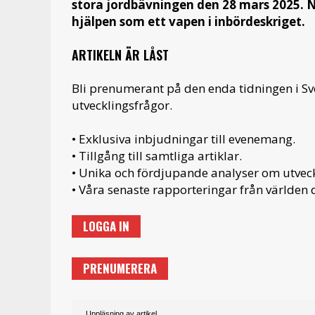
stora jordbävningen den 28 mars 2025. N
hjälpen som ett vapen i inbördeskriget.
ARTIKELN ÄR LÅST
Bli prenumerant på den enda tidningen i S
utvecklingsfrågor.
• Exklusiva inbjudningar till evenemang.
• Tillgång till samtliga artiklar.
• Unika och fördjupande analyser om utveckl
• Våra senaste rapporteringar från världen d
LOGGA IN
PRENUMERERA
Uppläsning av artikel