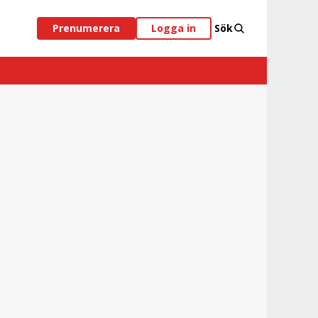
Prenumerera
Logga in
Sök