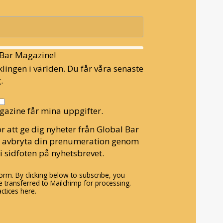
l Bar Magazine!
lingen i världen. Du får våra senaste
.
gazine får mina uppgifter.
r att ge dig nyheter från Global Bar
n avbryta din prenumeration genom
i sidfoten på nyhetsbrevet.
rm. By clicking below to subscribe, you
 transferred to Mailchimp for processing.
ctices here.