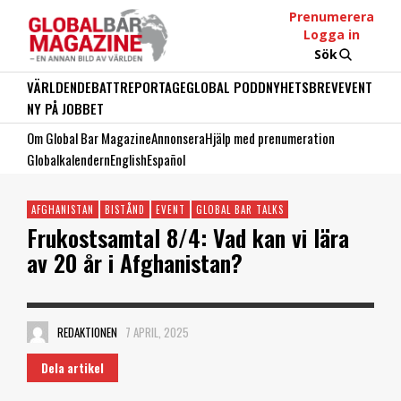
Prenumerera
Logga in
Sök
VÄRLDEN
DEBATT
REPORTAGE
GLOBAL PODD
NYHETSBREV
EVENT
NY PÅ JOBBET
Om Global Bar Magazine
Annonsera
Hjälp med prenumeration
Globalkalendern
English
Español
AFGHANISTAN
BISTÅND
EVENT
GLOBAL BAR TALKS
Frukostsamtal 8/4: Vad kan vi lära
av 20 år i Afghanistan?
REDAKTIONEN
7 APRIL, 2025
Dela artikel