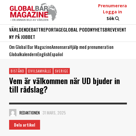
Prenumerera
Logga in
Sök
VÄRLDEN
DEBATT
REPORTAGE
GLOBAL PODD
NYHETSBREV
EVENT
NY PÅ JOBBET
Om Global Bar Magazine
Annonsera
Hjälp med prenumeration
Globalkalendern
English
Español
BISTÅND
CIVILSAMHÄLLE
SVERIGE
Vem är välkommen när UD bjuder in
till rådslag?
REDAKTIONEN
31 MARS, 2025
Dela artikel