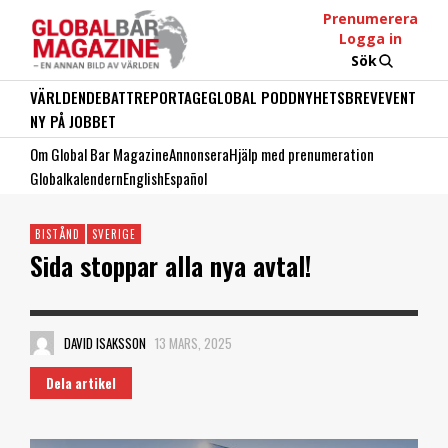
Prenumerera
Logga in
Sök
VÄRLDEN
DEBATT
REPORTAGE
GLOBAL PODD
NYHETSBREV
EVENT
NY PÅ JOBBET
Om Global Bar Magazine
Annonsera
Hjälp med prenumeration
Globalkalendern
English
Español
BISTÅND
SVERIGE
Sida stoppar alla nya avtal!
DAVID ISAKSSON
13 MARS, 2025
Dela artikel