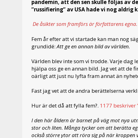
pandemin, att den sen skulle följas av de
”russifiering” av USA hade vi nog aldrig 
De åsikter som framförs är författarens egna.
Fem år efter att vi startade kan man nog sä
grundidé:
Att ge en annan bild av världen.
Världen blev inte som vi trodde. Varje dag l
hjälpa oss ge en annan bild. Jag vet att de f
oärligt att just nu lyfta fram annat än nyhe
Fast jag vet att de andra berättelserna verk
Hur är det då att fylla fem?.
1177 beskriver 
I den här åldern är barnet på väg mot nya ut
stor och liten. Många tycker om att berätta eg
också större ytor att röra sig på när kroppen 