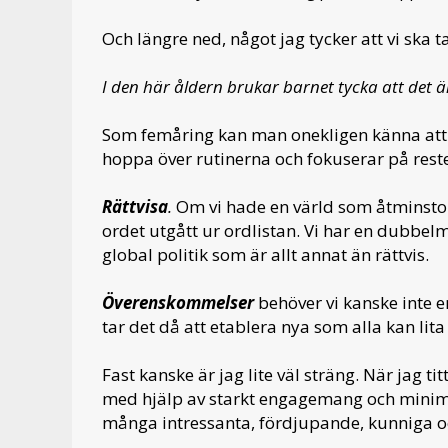
Och längre ned, något jag tycker att vi ska t
I den här åldern brukar barnet tycka att det ä
Som femåring kan man onekligen känna att d
hoppa över rutinerna och fokuserar på rest
Rättvisa
.
Om vi hade en värld som åtminstone 
ordet utgått ur ordlistan. Vi har en dubbel
global politik som är allt annat än rättvis.
Överenskommelser
behöver vi kanske inte e
tar det då att etablera nya som alla kan lita
Fast kanske är jag lite väl sträng. När jag tit
med hjälp av starkt engagemang och minimal
många intressanta, fördjupande, kunniga oc