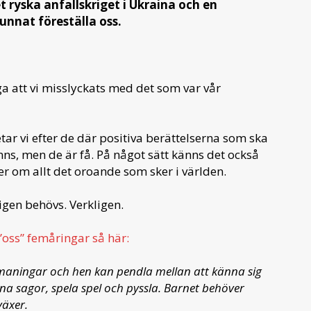
t ryska anfallskriget i Ukraina och en
kunnat föreställa oss.
ga att vi misslyckats med det som var vår
etar vi efter de där positiva berättelserna som ska
inns, men de är få. På något sätt känns det också
ter om allt det oroande som sker i världen.
ligen behövs. Verkligen.
”oss” femåringar så här:
maningar och hen kan pendla mellan att känna sig
na sagor, spela spel och pyssla. Barnet behöver
växer.