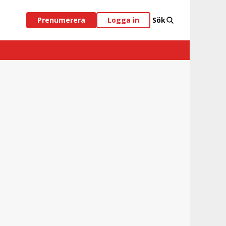
Prenumerera
Logga in
Sök