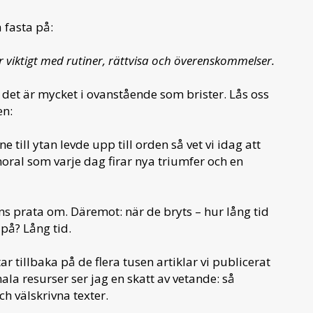
a fasta på:
r viktigt med rutiner, rättvisa och överenskommelser.
et är mycket i ovanstående som brister. Lås oss
en:
till ytan levde upp till orden så vet vi idag att
moral som varje dag firar nya triumfer och en
ns prata om. Däremot: när de bryts – hur lång tid
 på? Lång tid.
tar tillbaka på de flera tusen artiklar vi publicerat
a resurser ser jag en skatt av vetande: så
h välskrivna texter.