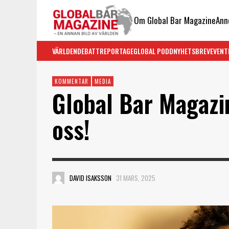
Om Global Bar Magazine
Ann
VÄRLDEN
DEBATT
REPORTAGE
GLOBAL PODD
NYHETSBREV
EVENT
KOMMENTAR
MEDIA
Global Bar Magazin
oss!
DAVID ISAKSSON
31 MARS, 2025