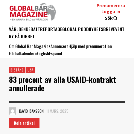
Prenumerera
Logga in
Sök
VÄRLDEN
DEBATT
REPORTAGE
GLOBAL PODD
NYHETSBREV
EVENT
NY PÅ JOBBET
Om Global Bar Magazine
Annonsera
Hjälp med prenumeration
Globalkalendern
English
Español
BISTÅND
USA
83 procent av alla USAID-kontrakt
annullerade
DAVID ISAKSSON
11 MARS, 2025
Dela artikel