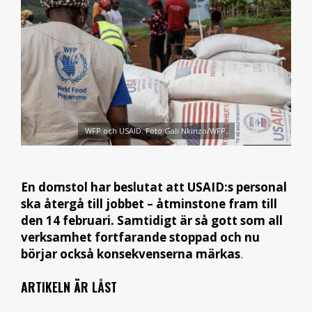
WFP och USAID. Foto Gali Nkinzo/WFP.
En domstol har beslutat att USAID:s personal
ska återgå till jobbet – åtminstone fram till
den 14 februari. Samtidigt är så gott som all
verksamhet fortfarande stoppad och nu
börjar också konsekvenserna märkas
.
ARTIKELN ÄR LÅST