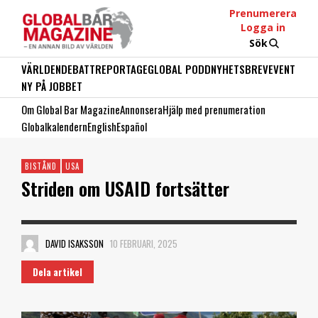
Prenumerera
Logga in
Sök
VÄRLDEN
DEBATT
REPORTAGE
GLOBAL PODD
NYHETSBREV
EVENT
NY PÅ JOBBET
Om Global Bar Magazine
Annonsera
Hjälp med prenumeration
Globalkalendern
English
Español
BISTÅND
USA
Striden om USAID fortsätter
DAVID ISAKSSON
10 FEBRUARI, 2025
Dela artikel