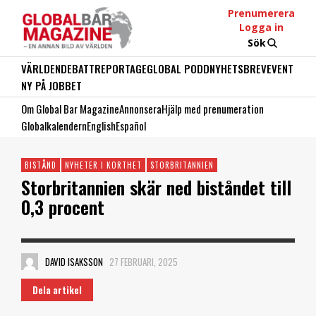
Prenumerera
Logga in
Sök
VÄRLDEN
DEBATT
REPORTAGE
GLOBAL PODD
NYHETSBREV
EVENT
NY PÅ JOBBET
Om Global Bar Magazine
Annonsera
Hjälp med prenumeration
Globalkalendern
English
Español
BISTÅND
NYHETER I KORTHET
STORBRITANNIEN
Storbritannien skär ned biståndet till
0,3 procent
DAVID ISAKSSON
27 FEBRUARI, 2025
Dela artikel