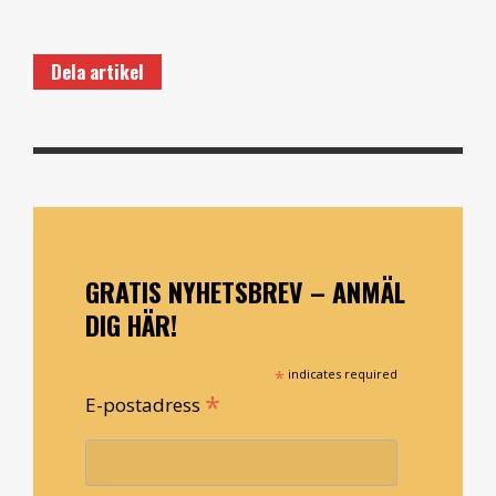
Dela artikel
GRATIS NYHETSBREV – ANMÄL
DIG HÄR!
*
indicates required
*
E-postadress