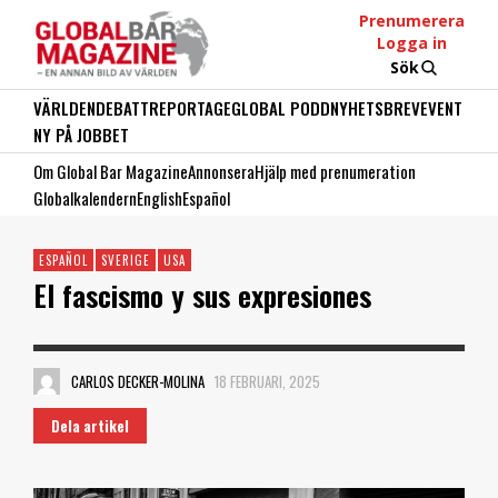
Prenumerera
Logga in
Sök
VÄRLDEN
DEBATT
REPORTAGE
GLOBAL PODD
NYHETSBREV
EVENT
NY PÅ JOBBET
Om Global Bar Magazine
Annonsera
Hjälp med prenumeration
Globalkalendern
English
Español
ESPAÑOL
SVERIGE
USA
El fascismo y sus expresiones
CARLOS DECKER-MOLINA
18 FEBRUARI, 2025
Dela artikel