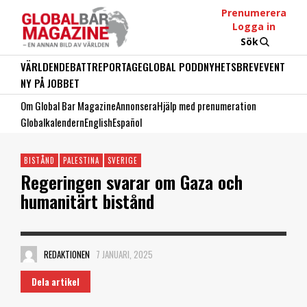
Prenumerera
Logga in
Sök
VÄRLDEN
DEBATT
REPORTAGE
GLOBAL PODD
NYHETSBREV
EVENT
NY PÅ JOBBET
Om Global Bar Magazine
Annonsera
Hjälp med prenumeration
Globalkalendern
English
Español
BISTÅND
PALESTINA
SVERIGE
Regeringen svarar om Gaza och
humanitärt bistånd
REDAKTIONEN
7 JANUARI, 2025
Dela artikel