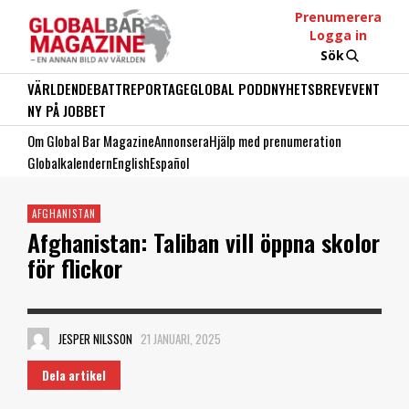
Prenumerera
Logga in
Sök
VÄRLDEN
DEBATT
REPORTAGE
GLOBAL PODD
NYHETSBREV
EVENT
NY PÅ JOBBET
Om Global Bar Magazine
Annonsera
Hjälp med prenumeration
Globalkalendern
English
Español
AFGHANISTAN
Afghanistan: Taliban vill öppna skolor
för flickor
JESPER NILSSON
21 JANUARI, 2025
Dela artikel