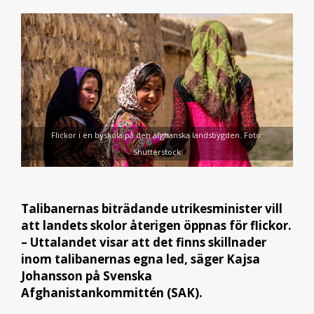
Flickor i en byskola på den afghanska landsbygden. Foto:
Shutterstock
Talibanernas biträdande utrikesminister vill
att landets skolor återigen öppnas för flickor.
– Uttalandet visar att det finns skillnader
inom talibanernas egna led, säger Kajsa
Johansson på Svenska
Afghanistankommittén (SAK).