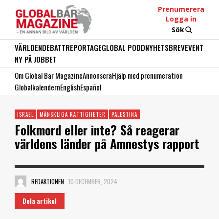
Prenumerera
Logga in
Sök
VÄRLDEN
DEBATT
REPORTAGE
GLOBAL PODD
NYHETSBREV
EVENT
NY PÅ JOBBET
Om Global Bar Magazine
Annonsera
Hjälp med prenumeration
Globalkalendern
English
Español
ISRAEL
MÄNSKLIGA RÄTTIGHETER
PALESTINA
Folkmord eller inte? Så reagerar
världens länder på Amnestys rapport
REDAKTIONEN
10 DECEMBER, 2024
Dela artikel