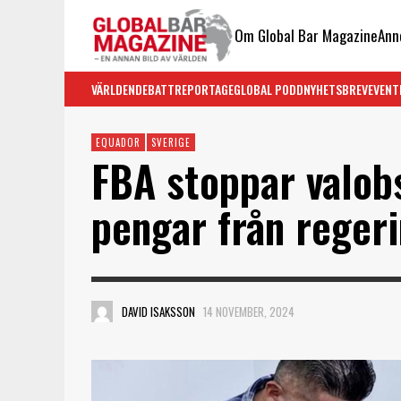
Om Global Bar Magazine
Ann
VÄRLDEN
DEBATT
REPORTAGE
GLOBAL PODD
NYHETSBREV
EVENT
EQUADOR
SVERIGE
FBA stoppar valob
pengar från reger
DAVID ISAKSSON
14 NOVEMBER, 2024