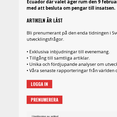
Ecuador där valet äger rum den 9 februa
med att besluta om pengar till insatsen.
ARTIKELN ÄR LÅST
Bli prenumerant på den enda tidningen i S
utvecklingsfrågor.
• Exklusiva inbjudningar till evenemang.
• Tillgång till samtliga artiklar.
• Unika och fördjupande analyser om utveckl
• Våra senaste rapporteringar från världen d
LOGGA IN
PRENUMERERA
Uppläsning av artikel