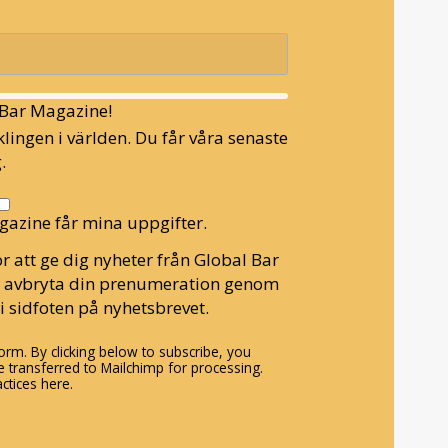
l Bar Magazine!
lingen i världen. Du får våra senaste
.
gazine får mina uppgifter.
r att ge dig nyheter från Global Bar
n avbryta din prenumeration genom
i sidfoten på nyhetsbrevet.
rm. By clicking below to subscribe, you
 transferred to Mailchimp for processing.
ctices here.