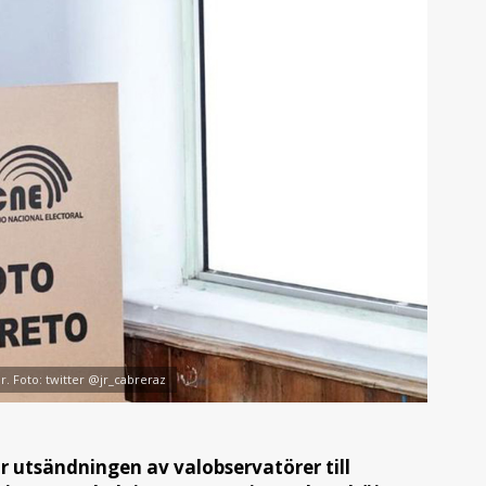
or. Foto: twitter @jr_cabreraz
 utsändningen av valobservatörer till