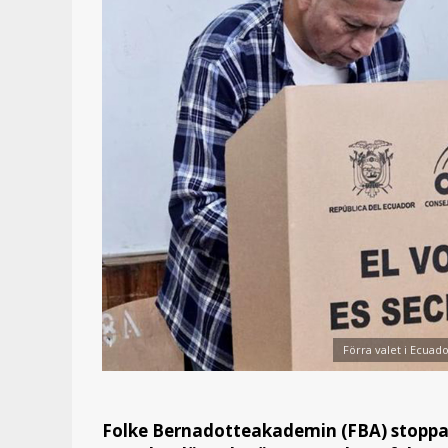
Förra valet i Ecuad
Folke Bernadotteakademin (FBA) stoppar