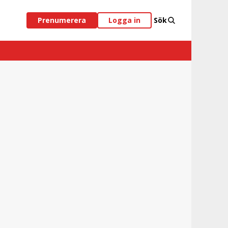
Prenumerera
Logga in
Sök