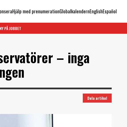
onsera
Hjälp med prenumeration
Globalkalendern
English
Español
NY PÅ JOBBET
servatörer – inga
ingen
Dela artikel