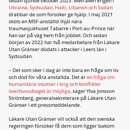
sedan sjunde oktober 2023. Men även krigen i
Ukraina, Sydsudan, Haiti, Libanon och Sudan
drabbar de som försöker ge hjälp. I maj 2021
sköts en MSF-anställd ihjäl nära
traumasjukhuset Tabarre i Port-au-Prince när
han var på väg hem från jobbet. Och sedan
början av 2022 har två medarbetare från Läkare
Utan Gränser dödats i attacker i Leers län i
Sydsudan.
– Det som sker i dag är inte bara en fråga om liv
och död för våra anställda. Det är
en fråga om
humanitära insatser i krig och konflikter
överhuvudtaget är möjliga
, säger Ylva Jonsson
Strömberg, generalsekreterare på Läkare Utan
Gränser i ett pressmeddelande.
Läkare Utan Gränser vill också att den svenska
regeringen försöker få dem som ligger bakom