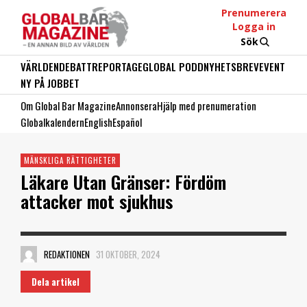
Prenumerera
Logga in
Sök
VÄRLDEN
DEBATT
REPORTAGE
GLOBAL PODD
NYHETSBREV
EVENT
NY PÅ JOBBET
Om Global Bar Magazine
Annonsera
Hjälp med prenumeration
Globalkalendern
English
Español
MÄNSKLIGA RÄTTIGHETER
Läkare Utan Gränser: Fördöm
attacker mot sjukhus
REDAKTIONEN
31 OKTOBER, 2024
Dela artikel