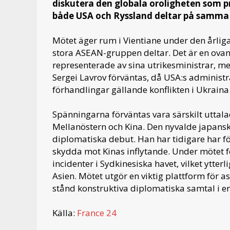
diskutera den globala oroligheten som pr
både USA och Ryssland deltar på samma
Mötet äger rum i Vientiane under den årliga
stora ASEAN-gruppen deltar. Det är en ovan
representerade av sina utrikesministrar, m
Sergei Lavrov förväntas, då USA:s administra
förhandlingar gällande konflikten i Ukraina
Spänningarna förväntas vara särskilt uttala
Mellanöstern och Kina. Den nyvalde japansk
diplomatiska debut. Han har tidigare har f
skydda mot Kinas inflytande. Under mötet 
incidenter i Sydkinesiska havet, vilket ytter
Asien. Mötet utgör en viktig plattform för asi
stånd konstruktiva diplomatiska samtal i en 
Källa:
France 24