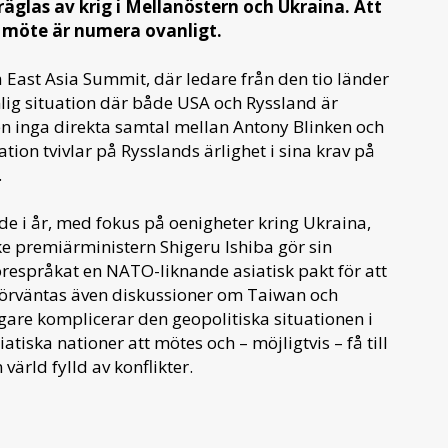
äglas av krig i Mellanöstern och Ukraina. Att
 möte är numera ovanligt.
 East Asia Summit, där ledare från den tio länder
lig situation där både USA och Ryssland är
en inga direkta samtal mellan Antony Blinken och
tion tvivlar på Rysslands ärlighet i sina krav på
.
de i år, med fokus på oenigheter kring Ukraina,
e premiärministern Shigeru Ishiba gör sin
örespråkat en NATO-liknande asiatisk pakt för att
förväntas även diskussioner om Taiwan och
ligare komplicerar den geopolitiska situationen i
atiska nationer att mötes och – möjligtvis – få till
värld fylld av konflikter.