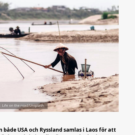
o: Life on the road/Unsplash.
ån både USA och Ryssland samlas i Laos för att