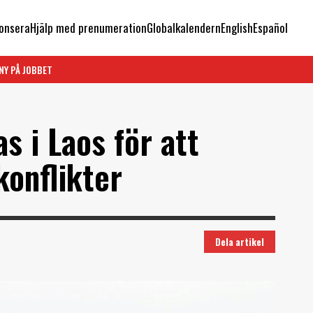
onsera
Hjälp med prenumeration
Globalkalendern
English
Español
NY PÅ JOBBET
s i Laos för att
konflikter
Dela artikel