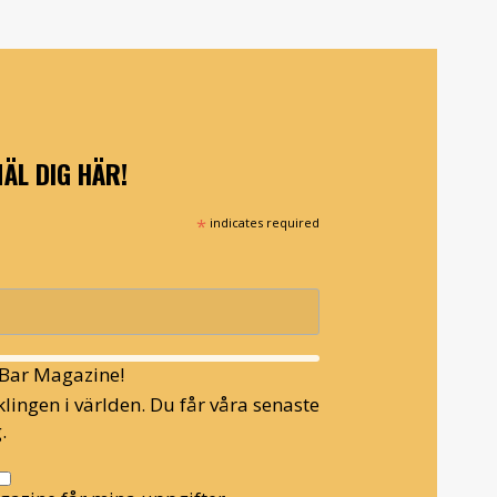
ÄL DIG HÄR!
*
indicates required
l Bar Magazine!
lingen i världen. Du får våra senaste
.