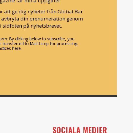
gazine får mina uppgifter.
r att ge dig nyheter från Global Bar
n avbryta din prenumeration genom
i sidfoten på nyhetsbrevet.
rm. By clicking below to subscribe, you
 transferred to Mailchimp for processing.
ctices here.
SOCIALA MEDIER