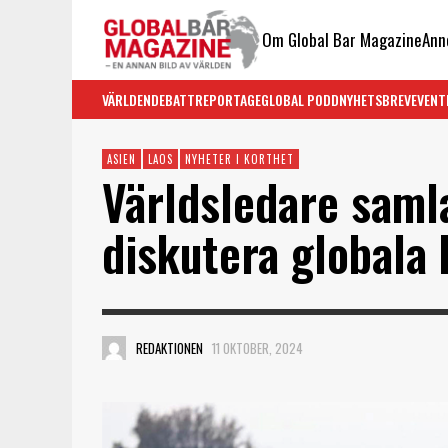
Om Global Bar Magazine
Ann
VÄRLDEN
DEBATT
REPORTAGE
GLOBAL PODD
NYHETSBREV
EVENT
ASIEN
LAOS
NYHETER I KORTHET
Världsledare samla
diskutera globala 
REDAKTIONEN
11 OKTOBER, 2024