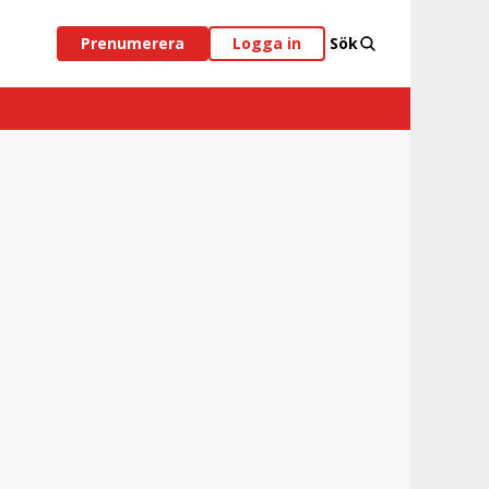
Prenumerera
Logga in
Sök