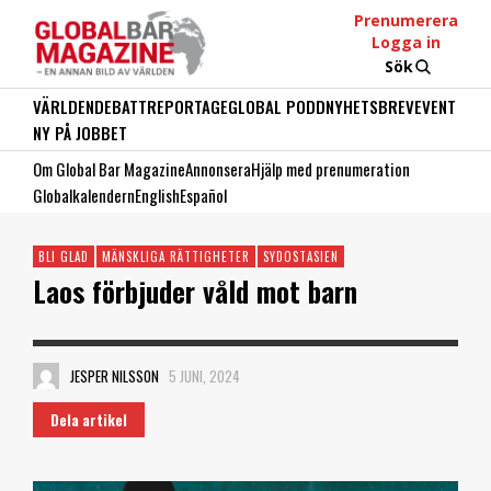
Prenumerera
Logga in
Sök
VÄRLDEN
DEBATT
REPORTAGE
GLOBAL PODD
NYHETSBREV
EVENT
NY PÅ JOBBET
Om Global Bar Magazine
Annonsera
Hjälp med prenumeration
Globalkalendern
English
Español
BLI GLAD
MÄNSKLIGA RÄTTIGHETER
SYDOSTASIEN
Laos förbjuder våld mot barn
JESPER NILSSON
5 JUNI, 2024
Dela artikel