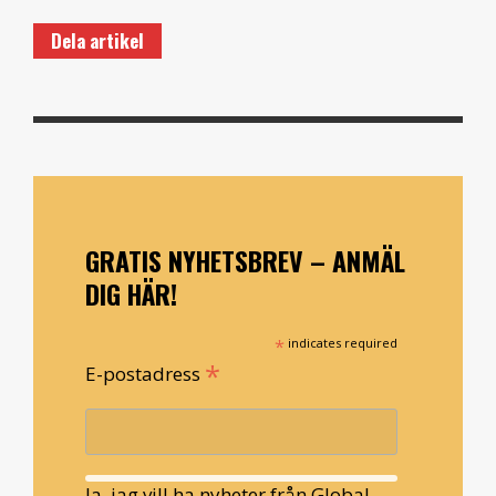
Dela artikel
GRATIS NYHETSBREV – ANMÄL
DIG HÄR!
*
indicates required
*
E-postadress
Ja, jag vill ha nyheter från Global