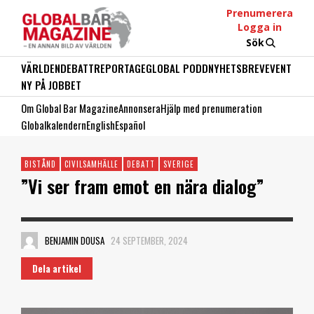
Prenumerera
Logga in
Sök
VÄRLDEN
DEBATT
REPORTAGE
GLOBAL PODD
NYHETSBREV
EVENT
NY PÅ JOBBET
Om Global Bar Magazine
Annonsera
Hjälp med prenumeration
Globalkalendern
English
Español
BISTÅND
CIVILSAMHÄLLE
DEBATT
SVERIGE
”Vi ser fram emot en nära dialog”
BENJAMIN DOUSA
24 SEPTEMBER, 2024
Dela artikel