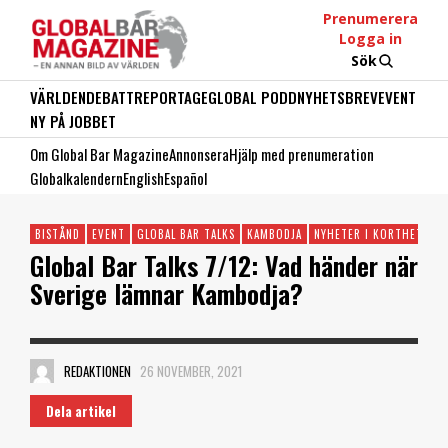
Prenumerera
Logga in
Sök
VÄRLDEN
DEBATT
REPORTAGE
GLOBAL PODD
NYHETSBREV
EVENT
NY PÅ JOBBET
Om Global Bar Magazine
Annonsera
Hjälp med prenumeration
Globalkalendern
English
Español
BISTÅND
EVENT
GLOBAL BAR TALKS
KAMBODJA
NYHETER I KORTHET
SV
Global Bar Talks 7/12: Vad händer när
Sverige lämnar Kambodja?
REDAKTIONEN
26 NOVEMBER, 2021
Dela artikel